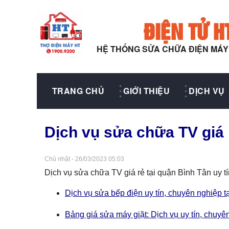
ĐIỆN TỬ H
HỆ THỐNG SỬA CHỮA ĐIỆN MÁ
TRANG CHỦ
GIỚI THIỆU
DỊCH VỤ
Dịch vụ sửa chữa TV giá 
Chủ nhật - 26/03/2023 05:03
Dịch vụ sửa chữa TV giá rẻ tại quận Bình Tân uy tí
Dịch vụ sửa bếp điện uy tín, chuyên nghiệp 
Bảng giá sửa máy giặt: Dịch vụ uy tín, chuyê