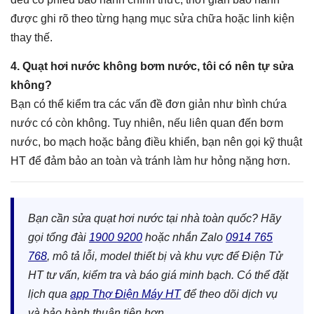
được ghi rõ theo từng hạng mục sửa chữa hoặc linh kiện
thay thế.
4. Quạt hơi nước không bơm nước, tôi có nên tự sửa
không?
Bạn có thể kiểm tra các vấn đề đơn giản như bình chứa
nước có còn không. Tuy nhiên, nếu liên quan đến bơm
nước, bo mạch hoặc bảng điều khiển, bạn nên gọi kỹ thuật
HT để đảm bảo an toàn và tránh làm hư hỏng nặng hơn.
Bạn cần sửa quạt hơi nước tại nhà toàn quốc? Hãy
gọi tổng đài
1900 9200
hoặc nhắn Zalo
0914 765
768
, mô tả lỗi, model thiết bị và khu vực để Điện Tử
HT tư vấn, kiểm tra và báo giá minh bạch. Có thể đặt
lịch qua
app Thợ Điện Máy HT
để theo dõi dịch vụ
và bảo hành thuận tiện hơn.