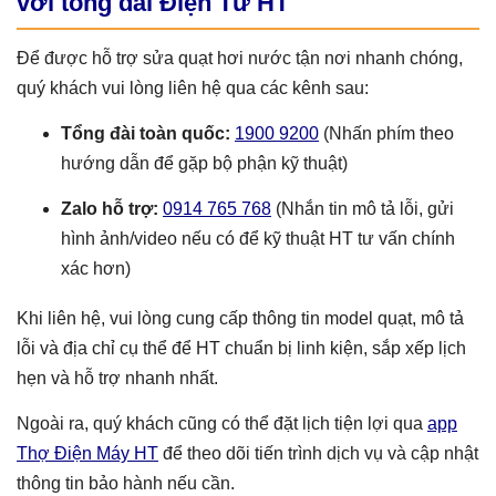
với tổng đài Điện Tử HT
Để được hỗ trợ sửa quạt hơi nước tận nơi nhanh chóng,
quý khách vui lòng liên hệ qua các kênh sau:
Tổng đài toàn quốc:
1900 9200
(Nhấn phím theo
hướng dẫn để gặp bộ phận kỹ thuật)
Zalo hỗ trợ:
0914 765 768
(Nhắn tin mô tả lỗi, gửi
hình ảnh/video nếu có để kỹ thuật HT tư vấn chính
xác hơn)
Khi liên hệ, vui lòng cung cấp thông tin model quạt, mô tả
lỗi và địa chỉ cụ thể để HT chuẩn bị linh kiện, sắp xếp lịch
hẹn và hỗ trợ nhanh nhất.
Ngoài ra, quý khách cũng có thể đặt lịch tiện lợi qua
app
Thợ Điện Máy HT
để theo dõi tiến trình dịch vụ và cập nhật
thông tin bảo hành nếu cần.