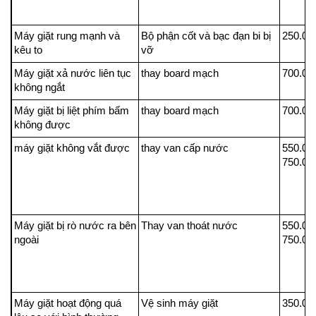
Máy giặt rung mạnh và
Bộ phận cốt và bạc đạn bi bị
250.0
kêu to
vỡ
Máy giặt xả nước liên tục
thay board mạch
700.0
không ngắt
Máy giặt bị liệt phím bấm
thay board mạch
700.0
không được
máy giặt không vắt được
thay van cấp nước
550.0
750.0
Máy giặt bị rò nước ra bên
Thay van thoát nước
550.0
ngoài
750.0
Máy giặt hoạt động quá
Vệ sinh máy giặt
350.0