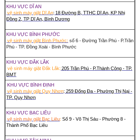
KHU VỰC DĨ AN
vệ sinh máy giặt Dĩ An
:
18 Đường B, TTHC Dĩ An, KP Nhị
Đồng 2, TP Dĩ An, Bình Dương
KHU VỰC BÌNH PHƯỚC
vệ sinh máy giặt Bình Phước:
số 6 - Đường Trần Phú - P.Trần
Phú - TP. Đồng Xoài - Bình Phước
KHU VỰC ĐẮK LẮK
vệ sinh máy giặt Đắk Lắk:
205 Trần Phú - P.Thành Công - TP.
BMT
KHU VỰC BÌNH ĐỊNH
vệ sinh máy giặt Quy Nhơn
:
259 Đống Đa - Phường Thị Nại -
TP. Quy Nhơn
KHU VỰC BẠC LIÊU
vệ sinh máy giặt Bạc Liêu
:
Số 9 - Võ Thị Sáu - Phường 8 -
Thành Phố Bạc Liêu