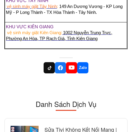
KHU VỰC TÂY NINH
vệ sinh máy giặt Tây Ninh
:
149 An Dương Vương - KP Long
Mỹ - P Long Thành - TX Hòa Thành - Tây Ninh.
KHU VỰC KIÊN GIANG
vệ sinh máy giặt Kiên Giang:
1002 Nguyễn Trung Trực,
Phường An Hòa, TP Rạch Giá, Tỉnh Kiên Giang
Zalo
Danh Sách Dịch Vụ
Sửa Tivi Không Kết Nối Mạng |