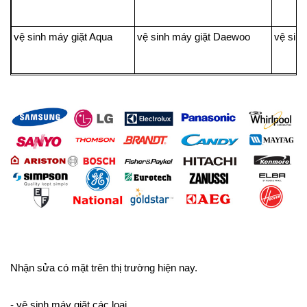
vệ sinh máy giặt Aqua
vệ sinh máy giặt Daewoo
vệ sin
Nhận sửa có mặt trên thị trường hiện nay.
- vệ sinh máy giặt các loại.