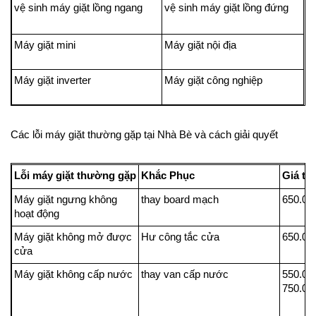
vệ sinh máy giặt lồng ngang
vệ sinh máy giặt lồng đứng
Máy giặt mini
Máy giặt nội địa
Máy giặt inverter
Máy giặt công nghiệp
Các lỗi máy giặt thường gặp tại Nhà Bè và cách giải quyết
Lỗi máy giặt thường gặp
Khắc Phục
Giá t
Máy giặt ngưng không
thay board mạch
650.0
hoạt động
Máy giặt không mở được
Hư công tắc cửa
650.0
cửa
Máy giặt không cấp nước
thay van cấp nước
550.0
750.0