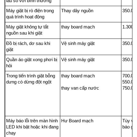
lâu so với bình thường
Máy giặt bị rò điện trong
Thay dây nguồn
350.0
quá trình hoạt động
Máy giặt không tự tắt
thay board mạch
1.300.
nguồn sau khi giặt
Đồ bị rách, dơ sau khi
Vệ sinh máy giặt
350.0
giặt
Quần áo giặt xong phơi bị
Vệ sinh máy giặt
350.0
hôi
Trong tiến trình giặt bỗng
thay board mạch
700.0
dưng có dừng đột ngột
550.0
thay van cấp nước
750.0
Máy báo lỗi trên màn hình
Hư Board mạch
Tùy và
LED khi bật hoặc khi đang
báo gi
chạy