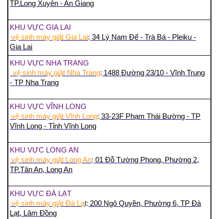
TP.Long Xuyên - An Giang
KHU VỰC GIA LAI
vệ sinh máy giặt Gia Lai
:
34 Lý Nam Đế - Trà Bá - Pleiku -
Gia Lai
KHU VỰC NHA TRANG
vệ sinh máy giặt Nha Trang
:
1488 Đường 23/10 - Vĩnh Trung
- TP Nha Trang
KHU VỰC VĨNH LONG
vệ sinh máy giặt Vĩnh Long
:
33-23F Phạm Thái Bường - TP
Vĩnh Long - Tỉnh Vĩnh Long
KHU VỰC LONG AN
vệ sinh máy giặt Long An
:
01 Đỗ Tường Phong, Phường 2,
TP.Tân An, Long An
KHU VỰC ĐÀ LẠT
vệ sinh máy giặt Đà Lạ
t:
200 Ngô Quyền, Phường 6, TP Đà
Lạt, Lâm Đồng