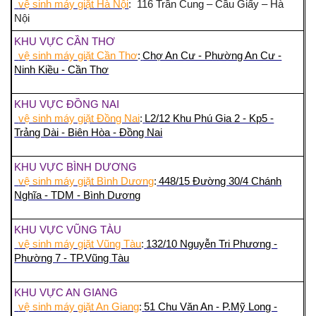
vệ sinh máy giặt Hà Nội
: 116 Trần Cung – Cầu Giấy – Hà
Nội
KHU VỰC CẦN THƠ
vệ sinh máy giặt Cần Thơ
:
Chợ An Cư - Phường An Cư -
Ninh Kiều - Cần Thơ
KHU VỰC ĐỒNG NAI
vệ sinh máy giặt Đồng Nai
:
L2/12 Khu Phú Gia 2 - Kp5 -
Trảng Dài - Biên Hòa - Đồng Nai
KHU VỰC BÌNH DƯƠNG
vệ sinh máy giặt Bình Dương
:
448/15 Đường 30/4 Chánh
Nghĩa - TDM - Bình Dương
KHU VỰC VŨNG TÀU
vệ sinh máy giặt Vũng Tàu
:
132/10 Nguyễn Tri Phương -
Phường 7 - TP.Vũng Tàu
KHU VỰC AN GIANG
vệ sinh máy giặt An Giang
:
51 Chu Văn An - P.Mỹ Long -