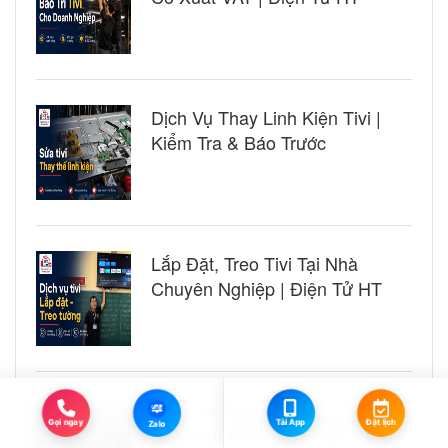
Dịch Vụ Thay Linh Kiện Tivi |
Kiểm Tra & Báo Trước
Lắp Đặt, Treo Tivi Tại Nhà
Chuyên Nghiệp | Điện Tử HT
Sửa Tivi OLED, QLED Tại Nhà
Zalo
Đặt lịch
Tải App
Gọi ngay
Zalo
Miễn Phí Kiểm Tra | Điện Tử HT