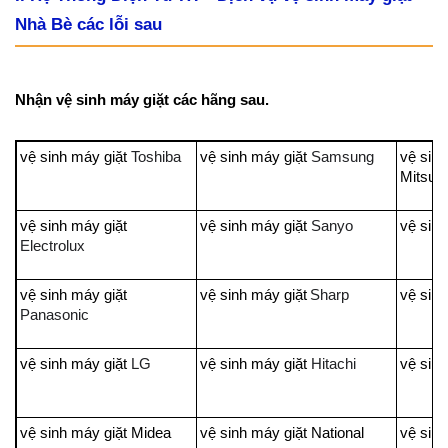
Nhà Bè các lỗi sau
Nhận vệ sinh máy giặt các hãng sau.
vệ sinh máy giặt
Toshiba
vệ sinh máy giặt
Samsung
vệ sin
Mits
vệ sinh máy giặt
vệ sinh máy giặt
Sanyo
vệ sinh
Electrolux
vệ sinh máy giặt
vệ sinh máy giặt
Sharp
vệ sin
Panasonic
vệ sinh máy giặt
LG
vệ sinh máy giặt
Hitachi
vệ sinh
vệ sinh máy giặt Midea
vệ sinh máy giặt National
vệ sinh