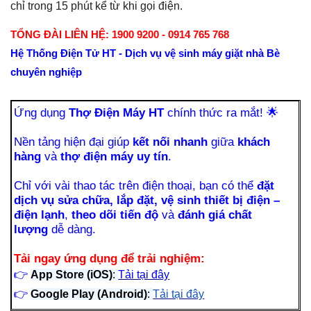
chỉ trong 15 phút kể từ khi gọi điện.
TỔNG ĐÀI LIÊN HỆ: 1900 9200 - 0914 765 768
Hệ Thống Điện Tử HT - Dịch vụ vệ sinh máy giặt nhà Bè
chuyên nghiệp
Ứng dụng
Thợ Điện Máy HT
chính thức ra mắt!
🌟
Nền tảng hiện đại giúp
kết nối nhanh
giữa
khách
hàng
và
thợ điện máy uy tín
.
Chỉ với vài thao tác trên điện thoại, bạn có thể
đặt
dịch vụ sửa chữa, lắp đặt, vệ sinh thiết bị điện –
điện lạnh
,
theo dõi tiến độ
và
đánh giá chất
lượng
dễ dàng.
Tải ngay ứng dụng để trải nghiệm:
👉
App Store (iOS)
:
Tải tại đây
👉
Google Play (Android)
:
Tải tại đây