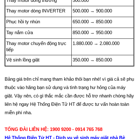
Thay motor dòng thường
500.000
Thay motor dòng INVERTER
500.000
→
900.000
Phục hồi ty nhún
650.000
→
850.000
Tay nắm cửa
850.000
→
950.000
Thay motor chuyển động trực
1.880.000
→
2.080.000
tiếp
Vệ sinh lồng giặt
350.000
→
850.000
Bảng giá trên chỉ mang tham khảo thôi bạn nhé! vì giá cả sẽ phụ
thuộc vào hãng bạn sử dụng và tình trạng hư hỏng của máy
giặt. Vậy nên, có gì thắc mắc cần được hỗ trợ nhanh chóng hãy
liên hệ ngay Hệ Thống Điện Tử HT để được tư vấn hoàn toàn
miễn phí nha.
TỔNG ĐÀI LIÊN HỆ: 1900 9200 - 0914 765 768
Hệ Thống Điện Tử HT - Dịch vụ vệ sinh máy giặt nhà Bè