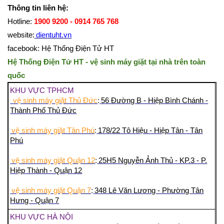
Thông tin liên hệ:
Hotline:
1900 9200 - 0914 765 768
website:
dientuht.vn
facebook: Hệ Thống Điện Tử HT
Hệ Thống Điện Tử HT - vệ sinh máy giặt tại nhà trên toàn
quốc
KHU VỰC TPHCM
vệ sinh máy giặt Thủ Đức
:
56 Đường B - Hiệp Bình Chánh -
Thành Phố Thủ Đức
vệ sinh máy giặt Tân Phú
:
178/22 Tô Hiệu - Hiệp Tân - Tân
Phú
vệ sinh máy giặt Quận 12
:
25H5 Nguyễn Ảnh Thủ - KP.3 - P.
Hiệp Thành - Quận 12
vệ sinh máy giặt Quận 7
:
348 Lê Văn Lương - Phường Tân
Hưng - Quận 7
KHU VỰC HÀ NỘI