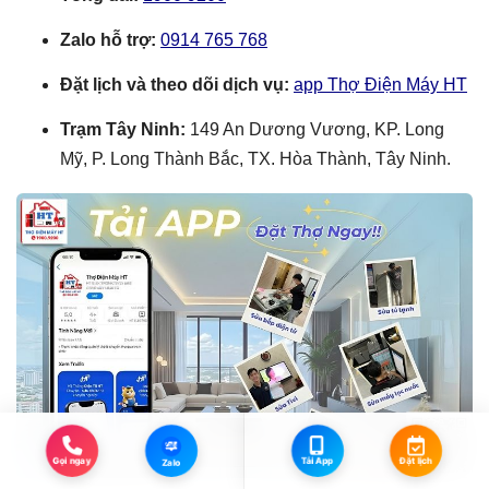
Zalo hỗ trợ:
0914 765 768
Đặt lịch và theo dõi dịch vụ:
app Thợ Điện Máy HT
Trạm Tây Ninh:
149 An Dương Vương, KP. Long
Mỹ, P. Long Thành Bắc, TX. Hòa Thành, Tây Ninh.
Zalo
Đặt lịch
Gọi ngay
Tải App
Zalo