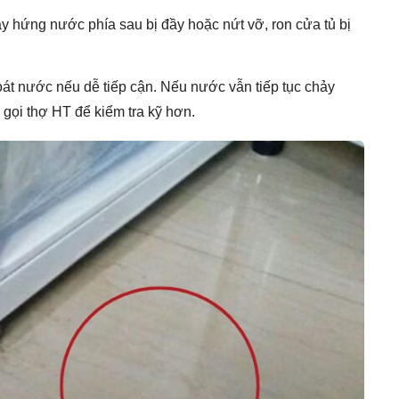
y hứng nước phía sau bị đầy hoặc nứt vỡ, ron cửa tủ bị
hoát nước nếu dễ tiếp cận. Nếu nước vẫn tiếp tục chảy
gọi thợ HT để kiểm tra kỹ hơn.