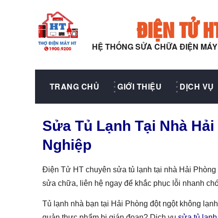
ĐIỆN TỬ H
HỆ THỐNG SỬA CHỮA ĐIỆN MÁ
TRANG CHỦ
GIỚI THIỆU
DỊCH VỤ
Sửa Tủ Lạnh Tại Nhà Hải
Nghiệp
Điện Tử HT chuyên sửa tủ lạnh tại nhà Hải Phòng v
sửa chữa, liên hệ ngay để khắc phục lỗi nhanh ch
Tủ lạnh nhà bạn tại Hải Phòng đột ngột không lạnh
quản thực phẩm bị gián đoạn? Dịch vụ
sửa tủ lạnh