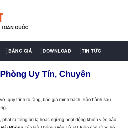
T
Y TOÀN QUỐC
BẢNG GIÁ
DOWNLOAD
TIN TỨC
 Phòng Uy Tín, Chuyên
ới quy trình rõ ràng, báo giá minh bạch. Bảo hành sau
óng.
, phát ra tiếng ồn lạ hoặc ngừng hoạt động khiến việc bảo
Hải Phòng
của Hệ Thống Điện Tử HT luôn sẵn sàng hỗ