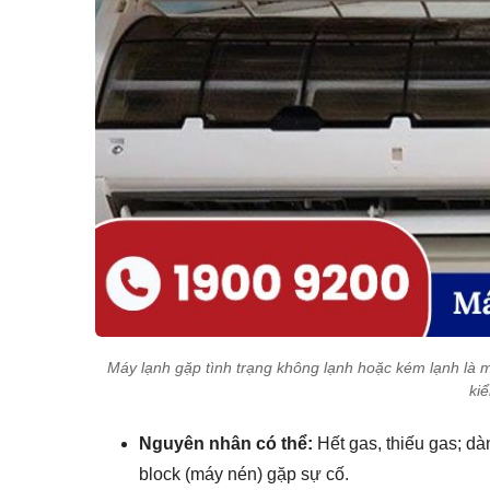
Máy lạnh gặp tình trạng không lạnh hoặc kém lạnh là m
ki
Nguyên nhân có thể:
Hết gas, thiếu gas; dà
block (máy nén) gặp sự cố.