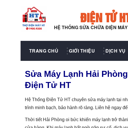
ĐIỆN TỬ H
HỆ THỐNG SỬA CHỮA ĐIỆN MÁ
TRANG CHỦ
GIỚI THIỆU
DỊCH VỤ
Sửa Máy Lạnh Hải Phòng U
Điện Tử HT
Hệ Thống Điện Tử HT chuyên sửa máy lạnh tại nhà 
trình minh bạch, bảo hành rõ ràng. Liên hệ ngay để
Thời tiết Hải Phòng oi bức khiến máy lạnh trở thành
cửa hàng. Khi máy lạnh bất ngờ gặp sự cố, dịch v