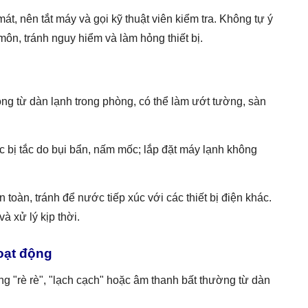
t, nên tắt máy và gọi kỹ thuật viên kiểm tra. Không tự ý
ôn, tránh nguy hiểm và làm hỏng thiết bị.
g từ dàn lạnh trong phòng, có thể làm ướt tường, sàn
bị tắc do bụi bẩn, nấm mốc; lắp đặt máy lạnh không
oàn, tránh để nước tiếp xúc với các thiết bị điện khác.
à xử lý kịp thời.
hoạt động
ng "rè rè", "lạch cạch" hoặc âm thanh bất thường từ dàn