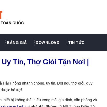
T
Y TOÀN QUỐC
BẢNG GIÁ
DOWNLOAD
TIN TỨC
y Tín, Thợ Giỏi Tận Nơi |
Hải Phòng nhanh chóng, uy tín. Đội ngũ thợ giỏi, quy
 được hỗ trợ!
 thiết bị không thể thiếu trong mỗi gia đình, văn phòng và
ụ
sửa máy lạnh
tại nhà Hải Phòng
từ Hệ Thống Điện Tử