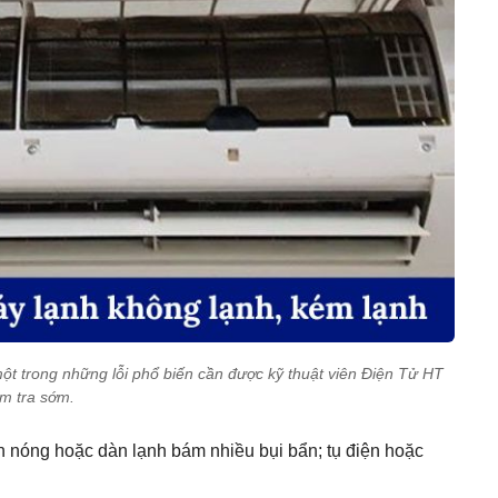
ột trong những lỗi phổ biến cần được kỹ thuật viên Điện Tử HT
ểm tra sớm.
n nóng hoặc dàn lạnh bám nhiều bụi bẩn; tụ điện hoặc