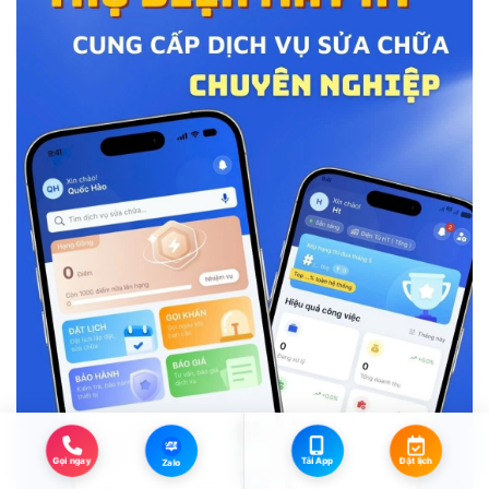
Zalo
Đặt lịch
Tải App
Gọi ngay
Zalo