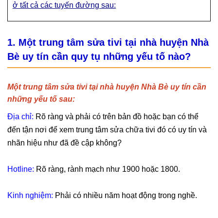
ở tất cả các tuyến đường sau:
1. Một trung tâm sửa tivi tại nhà huyện Nhà
Bè uy tín cần quy tụ những yếu tố nào?
Một trung tâm sửa tivi tại nhà huyện Nhà Bè uy tín cần
những yếu tố sau:
Địa chỉ:
Rõ ràng và phải có trên bản đồ hoặc bạn có thể
đến tận nơi để xem trung tâm sửa chữa tivi đó có uy tín và
nhãn hiệu như đã đề cập không?
Hotline:
Rõ ràng, rành mạch như 1900 hoặc 1800.
Kinh nghiệm:
Phải có nhiều năm hoạt động trong nghề.