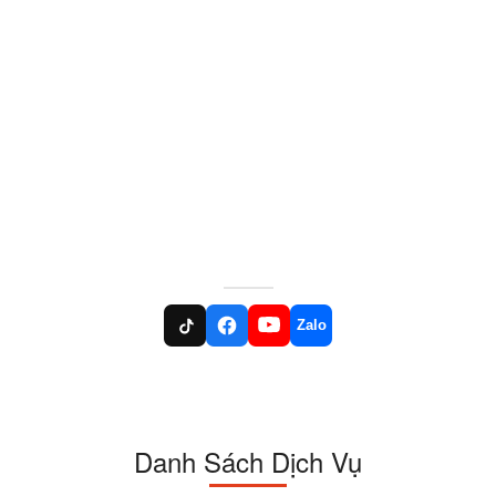
Zalo
Danh Sách Dịch Vụ