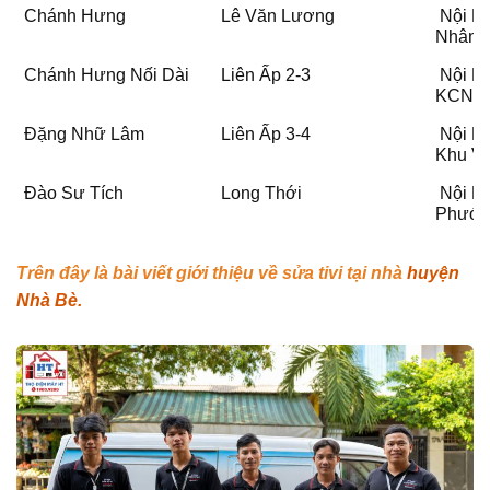
Chánh Hưng
Lê Văn Lương
Nội B
Nhân 
Chánh Hưng Nối Dài
Liên Ấp 2-3
Nội Bộ
KCN H
Đặng Nhữ Lâm
Liên Ấp 3-4
Nội Bộ
Khu V
Đào Sư Tích
Long Thới
Nội Bộ
Phước 
Đào Tông Nguyên
Long Thới - Nhơn Đức
Phạm 
Trên đây là bài viết giới thiệu về sửa tivi tại nhà
huyện
Nhà Bè.
Đào Xuân Tích
Nguyễn Bình
Phan 
Đường 20D
Nguyễn Hữu Thọ
Phú X
Dương Cát Lợi
Nguyễn Lương Bằng
Vạn P
Đường số 6
Nguyễn Văn Linh
Hương Lộ 34B
Nguyễn Văn Tạo