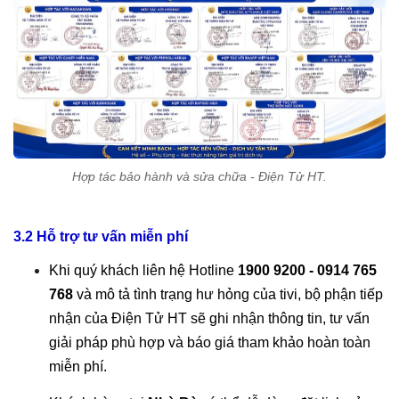
Hợp tác bảo hành và sửa chữa - Điện Tử HT.
3.2 Hỗ trợ tư vấn miễn phí
Khi quý khách liên hệ Hotline
1900 9200 - 0914 765
768
và mô tả tình trạng hư hỏng của tivi, bộ phận tiếp
nhận của Điện Tử HT sẽ ghi nhận thông tin, tư vấn
giải pháp phù hợp và báo giá tham khảo hoàn toàn
miễn phí.