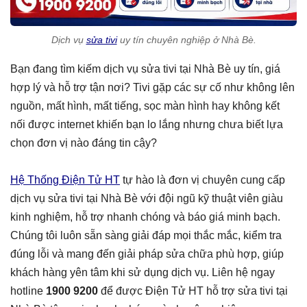
Dịch vụ
sửa tivi
uy tín chuyên nghiệp ở Nhà Bè.
Bạn đang tìm kiếm dịch vụ sửa tivi tại Nhà Bè uy tín, giá
hợp lý và hỗ trợ tận nơi? Tivi gặp các sự cố như không lên
nguồn, mất hình, mất tiếng, sọc màn hình hay không kết
nối được internet khiến bạn lo lắng nhưng chưa biết lựa
chọn đơn vị nào đáng tin cậy?
Hệ Thống Điện Tử HT
tự hào là đơn vị chuyên cung cấp
dịch vụ sửa tivi tại Nhà Bè với đội ngũ kỹ thuật viên giàu
kinh nghiệm, hỗ trợ nhanh chóng và báo giá minh bạch.
Chúng tôi luôn sẵn sàng giải đáp mọi thắc mắc, kiểm tra
đúng lỗi và mang đến giải pháp sửa chữa phù hợp, giúp
khách hàng yên tâm khi sử dụng dịch vụ. Liên hệ ngay
hotline
1900 9200
để được Điện Tử HT hỗ trợ sửa tivi tại