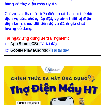
hàng
và
thợ điện máy uy tín
.
Chỉ với vài thao tác trên điện thoại, bạn có thể
đặt
dịch vụ sửa chữa, lắp đặt, vệ sinh thiết bị điện –
điện lạnh
,
theo dõi tiến độ
và
đánh giá chất
lượng
dễ dàng.
Tải ngay ứng dụng để trải nghiệm:
👉
App Store (iOS)
:
Tải tại đây
👉
Google Play (Android)
:
Tải tại đây