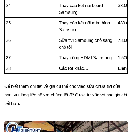
24
Thay cáp kết nối board
380.00
Samsung
25
Thay cáp kết nối màn hình
480.00
Samsung
26
Sửa tivi Samsung chỗ sáng
780.00
chỗ tối
27
Thay cổng HDMI Samsung
1.500.
28
Các lỗi khác…
Liên h
Để biết thêm chi tiết về giá cụ thể cho việc sửa chữa tivi của
bạn, vui lòng liên hệ với chúng tôi để được tư vấn và báo giá chi
tiết hơn.