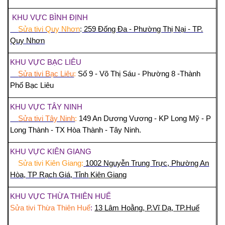
KHU VỰC BÌNH ĐỊNH
Sửa tivi Quy Nhơn
:
259 Đống Đa - Phường Thị Nại - TP.
Quy Nhơn
KHU VỰC BẠC LIÊU
Sửa tivi Bạc Liêu
:
Số 9 - Võ Thị Sáu - Phường 8 -Thành
Phố Bạc Liêu
KHU VỰC TÂY NINH
Sửa tivi Tây Ninh
:
149 An Dương Vương - KP Long Mỹ - P
Long Thành - TX Hòa Thành - Tây Ninh.
KHU VỰC KIÊN GIANG
Sửa tivi Kiên Giang:
1002 Nguyễn Trung Trực, Phường An
Hòa, TP Rạch Giá, Tỉnh
Kiên Giang
KHU VỰC THỪA THIÊN HUẾ
Sửa tivi Thừa Thiên Huế
:
13 Lâm Hoằng, P.Vĩ Dạ, TP.Huế