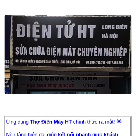
Ứng dụng
Thợ Điện Máy HT
chính thức ra mắt!
🌟
Nền tảng hiện đại giúp
kết nối nhanh
giữa
khách