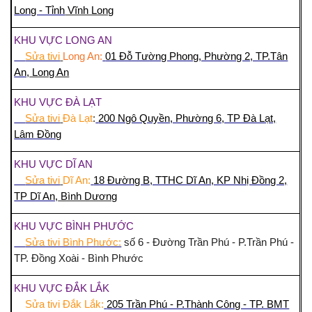
Long - Tỉnh
Vĩnh Long
KHU VỰC LONG AN
Sửa tivi
Long An:
01 Đỗ Tường Phong, Phường 2, TP.Tân
An,
Long An
KHU VỰC ĐÀ LẠT
Sửa tivi
Đà Lạt
:
200 Ngô Quyền, Phường 6, TP Đà Lạt,
Lâm Đồng
KHU VỰC DĨ AN
Sửa tivi
Dĩ An:
18 Đường B, TTHC Dĩ An, KP Nhị Đồng 2,
TP Dĩ An,
Bình Dương
KHU VỰC BÌNH PHƯỚC
Sửa tivi Bình Phước:
số 6 - Đường Trần Phú - P.Trần Phú -
TP. Đồng Xoài - Bình Phước
KHU VỰC ĐẮK LẮK
Sửa tivi Đắk Lắk:
205 Trần Phú - P.Thành Công - TP. BMT