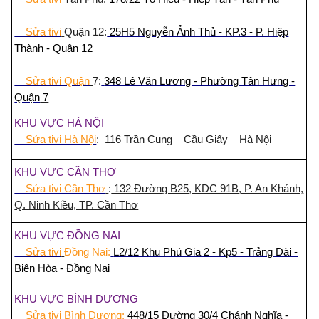
Sửa tivi
Quận 12:
25H5 Nguyễn Ảnh Thủ - KP.3 - P. Hiệp
Thành - Quận 12
Sửa tivi Quận
7:
348 Lê Văn Lương - Phường Tân Hưng -
Quận
7
KHU VỰC HÀ NỘI
Sửa tivi Hà Nội
: 116 Trần Cung – Cầu Giấy – Hà Nội
KHU VỰC CẦN THƠ
Sửa tivi Cần Thơ
:
132 Đường B25, KDC 91B, P. An Khánh,
Q. Ninh Kiều, TP. Cần Thơ
KHU VỰC ĐỒNG NAI
Sửa tivi
Đồng Nai:
L2/12 Khu Phú Gia 2 - Kp5 - Trảng Dài -
Biên Hòa -
Đồng Nai
KHU VỰC BÌNH DƯƠNG
Sửa tivi
Bình Dương:
448/15 Đường 30/4 Chánh Nghĩa -