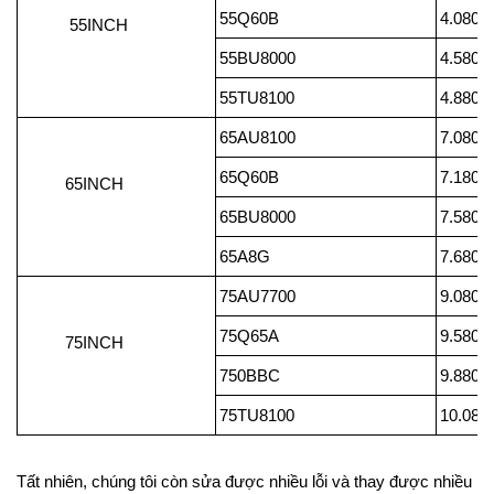
55Q60B
4.080.
55INCH
55BU8000
4.580.
55TU8100
4.880.
65AU8100
7.080.
65Q60B
7.180.
65INCH
65BU8000
7.580.
65A8G
7.680.
75AU7700
9.080.
75Q65A
9.580.
75INCH
750BBC
9.880.
75TU8100
10.080
Tất nhiên, chúng tôi còn sửa được nhiều lỗi và thay được nhiều