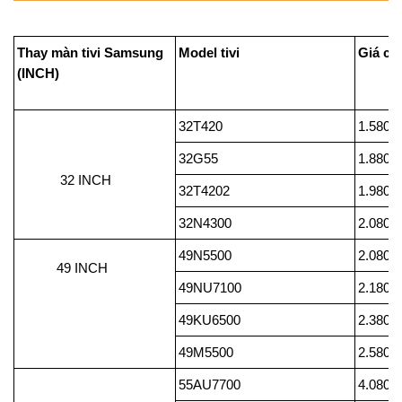
Thay màn tivi Samsung
Model tivi
G
(INCH)
32T420
1.580.
32G55
1.880.
32 INCH
32T4202
1.980.
32N4300
2.080.
49N5500
2.080.
49 INCH
49NU7100
2.180.
49KU6500
2.380.
49M5500
2.580.
55AU7700
4.080.