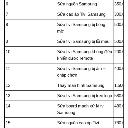
6
Sửa nguồn Samsung
350.00
7
Sửa cao áp Tivi Samsung
300.00
8
Sửa tivi Samsung bị bóng
500.00
mờ
9
Sửa tivi Samsung bị lỗi màu
500.00
10
Sửa tivi Samsung không điều
200.00
khiển được remote
11
Sửa tivi Samsung bị ẩm –
400.00
chập chờn
12
Thay màn hình Samsung
1.500.
13
Sửa tivi Samsung bị treo logo
580.00
14
Sửa board mạch xử lý tv
480.00
Samsung
15
Sửa nguồn cao áp Tivi
780.00