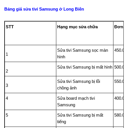
Bảng giá sửa tivi Samsung ở Long Biên
STT
Hạng mục sửa chữa
Đ
Sửa tivi Samsung sọc màn
450.00
1
hình
Sửa tivi Samsung bị mất hình
500.00
2
Sửa tivi Samsung bị lỗi
550.00
3
chồng ảnh
4
Sửa board mạch tivi
400.00
Samsung
5
Sửa tivi Samsung bị mất
580.00
tiếng