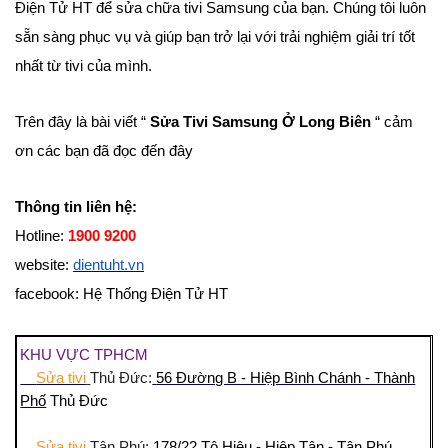
Điện Tử HT để sửa chữa tivi Samsung của bạn. Chúng tôi luôn
sẵn sàng phục vụ và giúp bạn trở lại với trải nghiệm giải trí tốt
nhất từ tivi của mình.
Trên đây là bài viết “
Sửa Tivi Samsung Ở Long Biên
“ cảm
ơn các bạn đã đọc đến đây
Thông tin liên hệ:
Hotline:
1900 9200
website:
dientuht.vn
facebook: Hệ Thống Điện Tử HT
KHU VỰC TPHCM
Sửa tivi
Thủ Đức:
56 Đường B - Hiệp Bình Chánh - Thành
Phố
Thủ Đức
Sửa tivi
Tân Phú:
178/22 Tô Hiệu - Hiệp Tân - Tân Phú