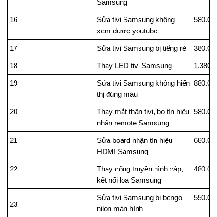
Samsung
16
Sửa tivi Samsung không
580.00
xem được youtube
17
Sửa tivi Samsung bị tiếng rè
380.00
18
Thay LED tivi Samsung
1.380.
19
Sửa tivi Samsung không hiển
880.00
thị đúng màu
20
Thay mắt thần tivi, bo tín hiệu
580.00
nhận remote Samsung
21
Sửa board nhận tín hiệu
680.00
HDMI Samsung
22
Thay cổng truyền hình cáp,
480.00
kết nối loa Samsung
Sửa tivi Samsung bị bongo
550.00
23
nilon màn hình