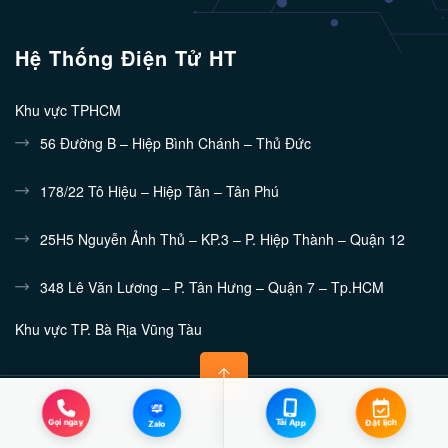
Hệ Thống Điện Tử HT
Khu vực TPHCM
56 Đường B – Hiệp Bình Chánh – Thủ Đức
178/22 Tô Hiệu – Hiệp Tân – Tân Phú
25H5 Nguyễn Ảnh Thủ – KP.3 – P. Hiệp Thành – Quận 12
348 Lê Văn Lương – P. Tân Hưng – Quận 7 – Tp.HCM
Khu vực TP. Bà Rịa Vũng Tàu
132/10 Nguyễn Tri Phương - Phường 7 - TP.Vũng Tàu
Khu vực Bình Dương
Zalo
Power by E-COM. All Rights Reserved.
Gọi ngay
Tải App
Đặt lịch
Zalo
448/15 Đường 30/4 Chánh Nghĩa – TDM – Bình Dương