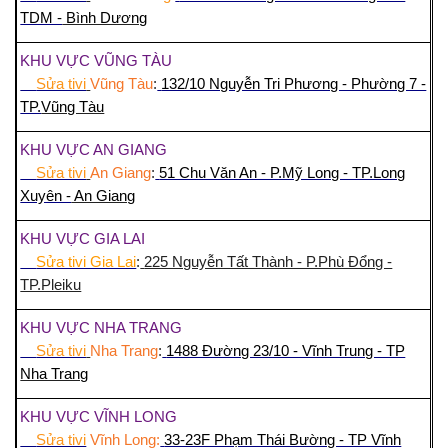
TDM -
Bình Dương
KHU VỰC VŨNG TÀU
Sửa tivi
Vũng Tàu
:
132/10 Nguyễn Tri Phương - Phường 7 -
TP.
Vũng Tàu
KHU VỰC AN GIANG
Sửa tivi
An Giang
:
51 Chu Văn An - P.Mỹ Long - TP.Long
Xuyên -
An Giang
KHU VỰC GIA LAI
Sửa tivi Gia Lai
:
225 Nguyễn Tất Thành - P.Phù Đổng -
TP.Pleiku
KHU VỰC NHA TRANG
Sửa tivi
Nha Trang
:
1488 Đường 23/10 - Vĩnh Trung - TP
Nha Trang
KHU VỰC VĨNH LONG
Sửa tivi
Vĩnh Long:
33-23F Phạm Thái Bường - TP Vĩnh