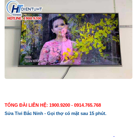
TỔNG ĐÀI LIÊN HỆ: 1900.9200 - 0914.765.768
Sửa Tivi Bắc Ninh - Gọi thợ có mặt sau 15 phút.