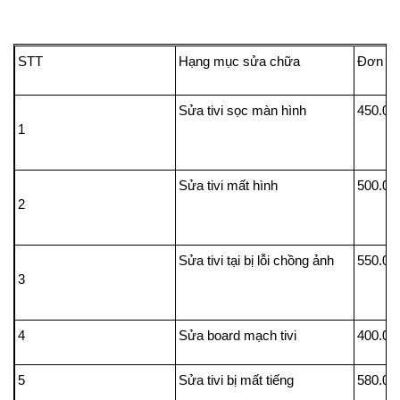
STT
Hạng mục sửa chữa
Đ
Sửa tivi sọc màn hình
450.00
1
Sửa tivi mất hình
500.00
2
Sửa tivi tại bị lỗi chồng ảnh
550.00
3
4
Sửa board mạch tivi
400.00
5
Sửa tivi bị mất tiếng
580.00