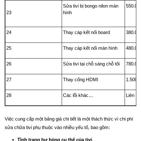
Sửa tivi bị bongo nilon màn
550.00
23
hình
24
Thay cáp kết nối board
380.00
25
Thay cáp kết nối màn hình
480.00
26
Sửa tivi tại chỗ sáng chỗ tối
780.00
27
Thay cổng HDMI
1.500.
28
Các lỗi khác…
Liên h
Việc cung cấp một bảng giá chi tiết là một thách thức vì chi phí
sửa chữa tivi phụ thuộc vào nhiều yếu tố, bao gồm:
Tình trạng hư hỏng cụ thể của tivi.