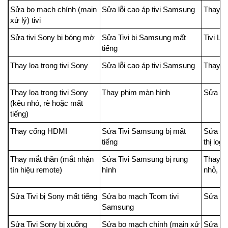
Sửa bo mạch chính (main
Sửa lỗi cao áp tivi Samsung
Thay 
xử lý) tivi
Sửa tivi Sony bị bóng mờ
Sửa Tivi bị Samsung mất
Tivi LG
tiếng
Thay loa trong tivi Sony
Sửa lỗi cao áp tivi Samsung
Thay p
Thay loa trong tivi Sony
Thay phim màn hình
Sửa Tiv
(kêu nhỏ, rè hoặc mất
tiếng)
Thay cổng HDMI
Sửa Tivi Samsung bị mất
Sửa màn
tiếng
thị logo
Thay mắt thần (mắt nhận
Sửa Tivi Samsung bị rung
Thay lo
tín hiệu remote)
hình
nhỏ, rè
Sửa Tivi bị Sony mất tiếng
Sửa bo mạch Tcom tivi
Sửa bo
Samsung
Sửa Tivi Sony bị xuống
Sửa bo mạch chính (main xử
Sửa Ti