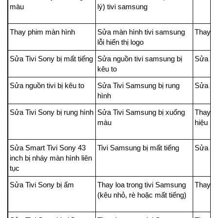
màu
lý) tivi samsung
Thay phim màn hình
Sửa màn hình tivi samsung
Thay l
lỗi hiển thị logo
Sửa Tivi Sony bị mất tiếng
Sửa nguồn tivi samsung bị
Sửa bo
kêu to
Sửa nguồn tivi bị kêu to
Sửa Tivi Samsung bị rung
Sửa Tiv
hình
Sửa Tivi Sony bị rung hình
Sửa Tivi Samsung bị xuống
Thay m
màu
hiệu r
Sửa Smart Tivi Sony 43
Tivi Samsung bị mất tiếng
Sửa ti
inch bị nháy màn hình liên
tục
Sửa Tivi Sony bị ẩm
Thay loa trong tivi Samsung
Thay 
(kêu nhỏ, rè hoặc mất tiếng)