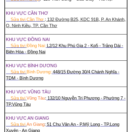
KHU VỰC CẦN THƠ
Sửa tivi Cần Thơ
:
132 Đường B25, KDC 91B, P. An Khánh,
Q. Ninh Kiều, TP. Cần Thơ
KHU VỰC ĐỒNG NAI
Sửa tivi
Đồng Nai:
L2/12 Khu Phú Gia 2 - Kp5 - Trảng Dài -
Biên Hòa -
Đồng Nai
KHU VỰC BÌNH DƯƠNG
Sửa tivi
Bình Dương:
448/15 Đường 30/4 Chánh Nghĩa -
TDM -
Bình Dương
KHU VỰC VŨNG TÀU
Sửa tivi
Vũng Tàu
:
132/10 Nguyễn Tri Phương - Phường 7 -
TP.
Vũng Tàu
KHU VỰC AN GIANG
Sửa tivi
An Giang
:
51 Chu Văn An - P.Mỹ Long - TP.Long
Xuyên -
An Giang