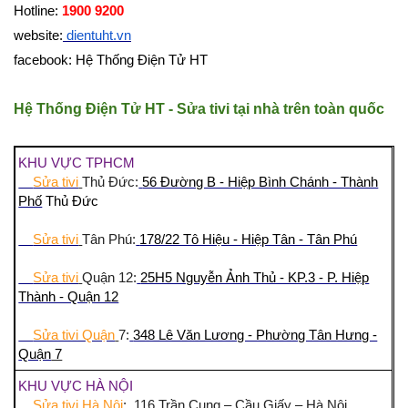
Hotline:
1900 9200
website:
dientuht.vn
facebook: Hệ Thống Điện Tử HT
Hệ Thống Điện Tử HT - Sửa tivi tại nhà trên toàn quốc
KHU VỰC TPHCM
Sửa tivi
Thủ Đức:
56 Đường B - Hiệp Bình Chánh - Thành
Phố
Thủ Đức
Sửa tivi
Tân Phú:
178/22 Tô Hiệu - Hiệp Tân - Tân Phú
Sửa tivi
Quận 12:
25H5 Nguyễn Ảnh Thủ - KP.3 - P. Hiệp
Thành - Quận 12
Sửa tivi Quận
7:
348 Lê Văn Lương - Phường Tân Hưng -
Quận
7
KHU VỰC HÀ NỘI
Sửa tivi Hà Nội
: 116 Trần Cung – Cầu Giấy – Hà Nội