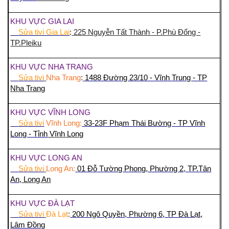
KHU VỰC GIA LAI
Sửa tivi Gia Lai
:
225 Nguyễn Tất Thành - P.Phù Đổng -
TP.Pleiku
KHU VỰC NHA TRANG
Sửa tivi
Nha Trang
:
1488 Đường 23/10 - Vĩnh Trung - TP
Nha Trang
KHU VỰC VĨNH LONG
Sửa tivi
Vĩnh Long:
33-23F Phạm Thái Bường - TP Vĩnh
Long - Tỉnh
Vĩnh Long
KHU VỰC LONG AN
Sửa tivi
Long An:
01 Đỗ Tường Phong, Phường 2, TP.Tân
An,
Long An
KHU VỰC ĐÀ LẠT
Sửa tivi
Đà Lạt
:
200 Ngô Quyền, Phường 6, TP Đà Lạt,
Lâm Đồng