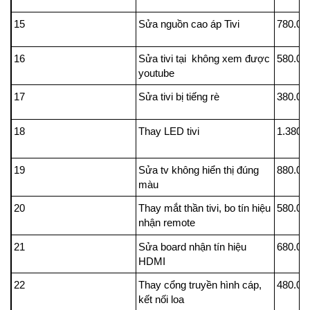
15
Sửa nguồn cao áp Tivi
780.00
16
Sửa tivi tại không xem được
580.00
youtube
17
Sửa tivi bị tiếng rè
380.00
18
Thay LED tivi
1.380.
19
Sửa tv không hiển thị đúng
880.00
màu
20
Thay mắt thần tivi, bo tín hiệu
580.00
nhận remote
21
Sửa board nhận tín hiệu
680.00
HDMI
22
Thay cổng truyền hình cáp,
480.00
kết nối loa