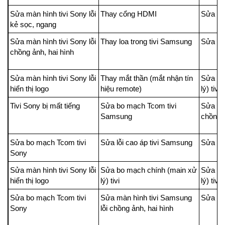
Sửa màn hình tivi Sony lỗi
Thay cổng HDMI
Sửa ng
kẻ sọc, ngang
Sửa màn hình tivi Sony lỗi
Thay loa trong tivi Samsung
Sửa ng
chồng ảnh, hai hình
Sửa màn hình tivi Sony lỗi
Thay mắt thần (mắt nhận tín
Sửa bo
hiển thị logo
hiệu remote)
lý) tivi
Tivi Sony bị mất tiếng
Sửa bo mạch Tcom tivi
Sửa màn
Samsung
chồng ả
Sửa bo mạch Tcom tivi
Sửa lỗi cao áp tivi Samsung
Sửa ngu
Sony
Sửa màn hình tivi Sony lỗi
Sửa bo mạch chính (main xử
Sửa bo
hiển thị logo
lý) tivi
lý) tivi
Sửa bo mạch Tcom tivi
Sửa màn hình tivi Samsung
Sửa Tiv
Sony
lỗi chồng ảnh, hai hình