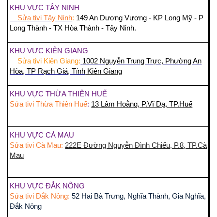
KHU VỰC TÂY NINH
Sửa tivi Tây Ninh
:
149 An Dương Vương - KP Long Mỹ - P
Long Thành - TX Hòa Thành - Tây Ninh.
KHU VỰC KIÊN GIANG
Sửa tivi Kiên Giang:
1002 Nguyễn Trung Trực, Phường An
Hòa, TP Rạch Giá, Tỉnh
Kiên Giang
KHU VỰC THỪA THIÊN HUẾ
Sửa tivi Thừa Thiên Huế
:
13 Lâm Hoằng, P.Vĩ Dạ, TP.Huế
KHU VỰC CÀ MAU
Sửa tivi Cà Mau:
222E Đường Nguyễn Đình Chiểu, P.8, TP.Cà
Mau
KHU VỰC ĐẮK NÔNG
Sửa tivi Đắk Nông:
52 Hai Bà Trưng, Nghĩa Thành, Gia Nghĩa,
Đắk Nông