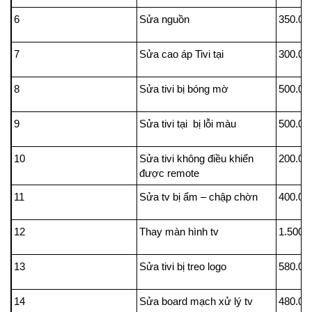
6
Sửa nguồn
350.00
7
Sửa cao áp Tivi tại
300.00
8
Sửa tivi bị bóng mờ
500.00
9
Sửa tivi tại bị lỗi màu
500.00
10
Sửa tivi không điều khiển
200.00
được remote
11
Sửa tv bị ẩm – chập chờn
400.00
12
Thay màn hình tv
1.500.
13
Sửa tivi bị treo logo
580.00
14
Sửa board mạch xử lý tv
480.00