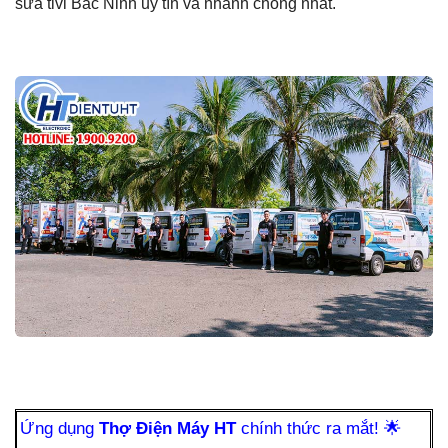
sửa tivi Bắc Ninh uy tín và nhanh chóng nhất.
Ứng dụng
Thợ Điện Máy HT
chính thức ra mắt!
🌟