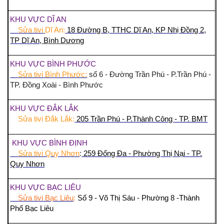
KHU VỰC DĨ AN
Sửa tivi
Dĩ An:
18 Đường B, TTHC Dĩ An, KP Nhị Đồng 2,
TP Dĩ An,
Bình Dương
KHU VỰC BÌNH PHƯỚC
Sửa tivi Bình Phước:
số 6 - Đường Trần Phú - P.Trần Phú -
TP. Đồng Xoài - Bình Phước
KHU VỰC ĐẮK LẮK
Sửa tivi Đắk Lắk:
205 Trần Phú - P.Thành Công - TP. BMT
KHU VỰC BÌNH ĐỊNH
Sửa tivi Quy Nhơn
:
259 Đống Đa - Phường Thị Nại - TP.
Quy Nhơn
KHU VỰC BẠC LIÊU
Sửa tivi Bạc Liêu
:
Số 9 - Võ Thị Sáu - Phường 8 -Thành
Phố Bạc Liêu