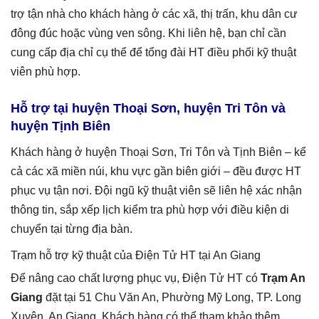
trợ tận nhà cho khách hàng ở các xã, thị trấn, khu dân cư
đông đúc hoặc vùng ven sông. Khi liên hệ, bạn chỉ cần
cung cấp địa chỉ cụ thể để tổng đài HT điều phối kỹ thuật
viên phù hợp.
Hỗ trợ tại huyện Thoại Sơn, huyện Tri Tôn và
huyện Tịnh Biên
Khách hàng ở huyện Thoại Sơn, Tri Tôn và Tịnh Biên – kể
cả các xã miền núi, khu vực gần biên giới – đều được HT
phục vụ tận nơi. Đội ngũ kỹ thuật viên sẽ liên hệ xác nhận
thông tin, sắp xếp lịch kiểm tra phù hợp với điều kiện di
chuyển tại từng địa bàn.
Trạm hỗ trợ kỹ thuật của Điện Tử HT tại An Giang
Để nâng cao chất lượng phục vụ, Điện Tử HT có
Trạm An
Giang
đặt tại 51 Chu Văn An, Phường Mỹ Long, TP. Long
Xuyên, An Giang. Khách hàng có thể tham khảo thêm