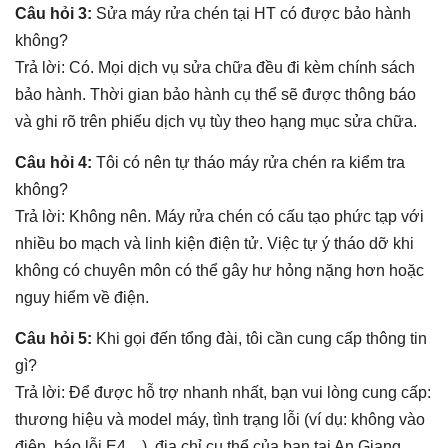
Câu hỏi 3:
Sửa máy rửa chén tại HT có được bảo hành
không?
Trả lời: Có. Mọi dịch vụ sửa chữa đều đi kèm chính sách
bảo hành. Thời gian bảo hành cụ thể sẽ được thông báo
và ghi rõ trên phiếu dịch vụ tùy theo hạng mục sửa chữa.
Câu hỏi 4:
Tôi có nên tự tháo máy rửa chén ra kiểm tra
không?
Trả lời: Không nên. Máy rửa chén có cấu tạo phức tạp với
nhiều bo mạch và linh kiện điện tử. Việc tự ý tháo dỡ khi
không có chuyên môn có thể gây hư hỏng nặng hơn hoặc
nguy hiểm về điện.
Câu hỏi 5:
Khi gọi đến tổng đài, tôi cần cung cấp thông tin
gì?
Trả lời: Để được hỗ trợ nhanh nhất, bạn vui lòng cung cấp:
thương hiệu và model máy, tình trạng lỗi (ví dụ: không vào
điện, báo lỗi E4…), địa chỉ cụ thể của bạn tại An Giang.