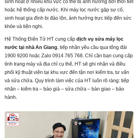
sinh hoạt ở nhiều khu vực có thể bị ảnh hưởng bởi thời tiết
hoặc hệ thống cấp nước. Khi máy lọc nước gặp sự cố,
sinh hoạt gia đình bị đảo lộn, ảnh hưởng trực tiếp đến sức
khỏe và tiện nghi.
Hệ Thống Điện Tử HT cung cấp
dịch vụ sửa máy lọc
nước tại nhà An Giang
, tiếp nhận yêu cầu qua tổng đài
1900 9200 hoặc Zalo 0914 765 768. Chỉ cần bạn cung cấp
tình trạng máy và địa chỉ cụ thể, HT sẽ ghi nhận và điều
phối kỹ thuật viên tại khu vực đến tận nơi kiểm tra, tư vấn
và sửa chữa. Quy trình làm việc của HT luôn rõ ràng: tiếp
nhận – kiểm tra – báo giá – sửa chữa – bàn giao – bảo
hành.