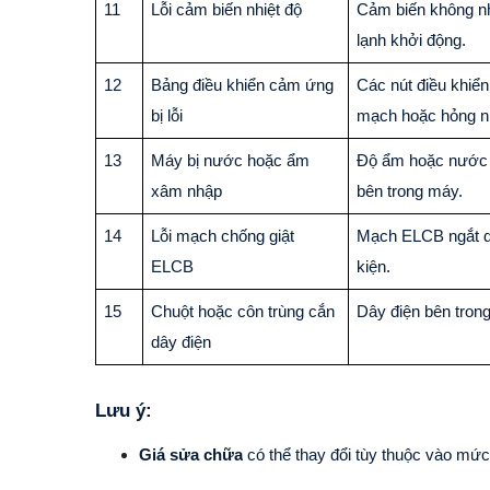
11
Lỗi cảm biến nhiệt độ
Cảm biến không nh
lạnh khởi động.
12
Bảng điều khiển cảm ứng
Các nút điều khiển
bị lỗi
mạch hoặc hỏng n
13
Máy bị nước hoặc ẩm
Độ ẩm hoặc nước 
xâm nhập
bên trong máy.
14
Lỗi mạch chống giật
Mạch ELCB ngắt do 
ELCB
kiện.
15
Chuột hoặc côn trùng cắn
Dây điện bên trong
dây điện
Lưu ý:
Giá sửa chữa
có thể thay đổi tùy thuộc vào mứ