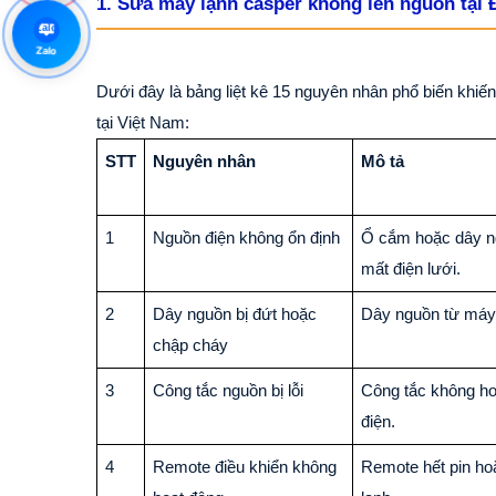
1. Sửa máy lạnh casper không lên nguồn tại 
Zalo
Zalo
Dưới đây là bảng liệt kê 15 nguyên nhân phổ biến khi
tại Việt Nam:
STT
Nguyên nhân
Mô tả
1
Nguồn điện không ổn định
Ổ cắm hoặc dây ng
mất điện lưới.
2
Dây nguồn bị đứt hoặc
Dây nguồn từ máy l
chập cháy
3
Công tắc nguồn bị lỗi
Công tắc không ho
điện.
4
Remote điều khiển không
Remote hết pin ho