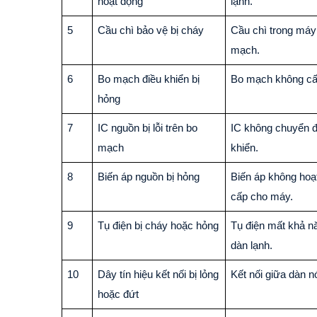
hoạt động
lạnh.
5
Cầu chì bảo vệ bị cháy
Cầu chì trong máy 
mạch.
6
Bo mạch điều khiển bị
Bo mạch không cấ
hỏng
7
IC nguồn bị lỗi trên bo
IC không chuyển đổ
mạch
khiển.
8
Biến áp nguồn bị hỏng
Biến áp không hoạ
cấp cho máy.
9
Tụ điện bị cháy hoặc hỏng
Tụ điện mất khả n
dàn lạnh.
10
Dây tín hiệu kết nối bị lỏng
Kết nối giữa dàn n
hoặc đứt