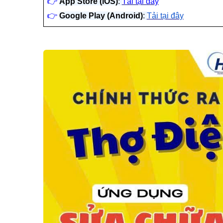
👉
App Store (iOS)
:
Tải tại đây
👉
Google Play (Android)
:
Tải tại đây