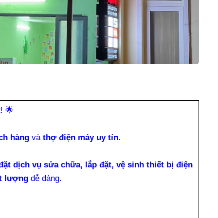
t!
🌟
ch hàng
và
thợ điện máy uy tín
.
đặt dịch vụ sửa chữa, lắp đặt, vệ sinh thiết bị điện
t lượng
dễ dàng.