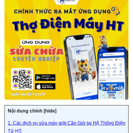
Nội dung chính [
hide]
1. Các dịch vụ sửa máy giặt Cần Giờ tại Hệ Thống Điện
Tử HT.