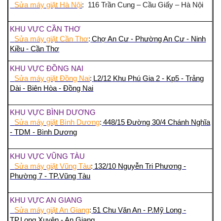
Sửa máy giặt Hà Nội
: 116 Trần Cung – Cầu Giấy – Hà Nội
KHU VỰC CẦN THƠ
Sửa máy giặt Cần Thơ
:
Chợ An Cư - Phường An Cư - Ninh
Kiều - Cần Thơ
KHU VỰC ĐỒNG NAI
Sửa máy giặt Đồng Nai
:
L2/12 Khu Phú Gia 2 - Kp5 - Trảng
Dài - Biên Hòa - Đồng Nai
KHU VỰC BÌNH DƯƠNG
Sửa máy giặt Bình Dương
:
448/15 Đường 30/4 Chánh Nghĩa
- TDM - Bình Dương
KHU VỰC VŨNG TÀU
Sửa máy giặt Vũng Tàu
:
132/10 Nguyễn Tri Phương -
Phường 7 - TP.Vũng Tàu
KHU VỰC AN GIANG
Sửa máy giặt An Giang
:
51 Chu Văn An - P.Mỹ Long -
TP.Long Xuyên - An Giang