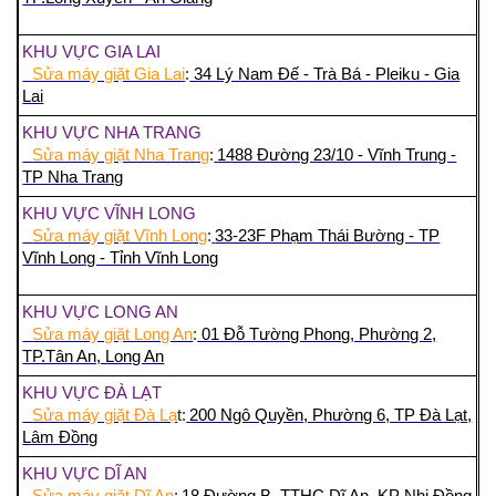
KHU VỰC GIA LAI
Sửa máy giặt Gia Lai
:
34 Lý Nam Đế - Trà Bá - Pleiku - Gia
Lai
KHU VỰC NHA TRANG
Sửa máy giặt Nha Trang
:
1488 Đường 23/10 - Vĩnh Trung -
TP Nha Trang
KHU VỰC VĨNH LONG
Sửa máy giặt Vĩnh Long
:
33-23F Phạm Thái Bường - TP
Vĩnh Long - Tỉnh Vĩnh Long
KHU VỰC LONG AN
Sửa máy giặt Long An
:
01 Đỗ Tường Phong, Phường 2,
TP.Tân An, Long An
KHU VỰC ĐÀ LẠT
Sửa máy giặt Đà Lạ
t:
200 Ngô Quyền, Phường 6, TP Đà Lạt,
Lâm Đồng
KHU VỰC DĨ AN
Sửa máy giặt Dĩ An
:
18 Đường B, TTHC Dĩ An, KP Nhị Đồng