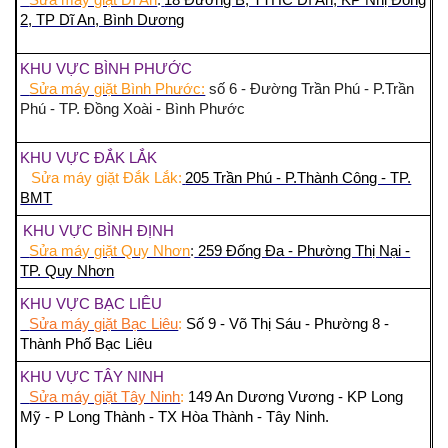
2, TP Dĩ An, Bình Dương
KHU VỰC BÌNH PHƯỚC
Sửa máy giặt Bình Phước:
số 6 - Đường Trần Phú - P.Trần
Phú - TP. Đồng Xoài - Bình Phước
KHU VỰC ĐẮK LẮK
Sửa máy giặt Đắk Lắk:
205 Trần Phú - P.Thành Công - TP.
BMT
KHU VỰC BÌNH ĐỊNH
Sửa máy giặt Quy Nhơn
:
259 Đống Đa - Phường Thị Nại -
TP. Quy Nhơn
KHU VỰC BẠC LIÊU
Sửa máy giặt Bạc Liêu
:
Số 9 - Võ Thị Sáu - Phường 8 -
Thành Phố Bạc Liêu
KHU VỰC TÂY NINH
Sửa máy giặt Tây Ninh
:
149 An Dương Vương - KP Long
Mỹ - P Long Thành - TX Hòa Thành - Tây Ninh.