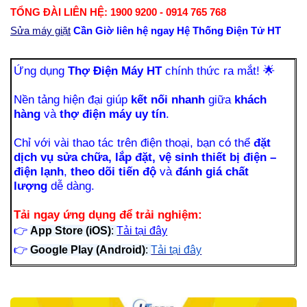
TỔNG ĐÀI LIÊN HỆ: 1900 9200 - 0914 765 768
Sửa máy giặt
Cần Giờ liên hệ ngay Hệ Thống Điện Tử HT
Ứng dụng
Thợ Điện Máy HT
chính thức ra mắt!
🌟
Nền tảng hiện đại giúp
kết nối nhanh
giữa
khách
hàng
và
thợ điện máy uy tín
.
Chỉ với vài thao tác trên điện thoại, bạn có thể
đặt
dịch vụ sửa chữa, lắp đặt, vệ sinh thiết bị điện –
điện lạnh
,
theo dõi tiến độ
và
đánh giá chất
lượng
dễ dàng.
Tải ngay ứng dụng để trải nghiệm:
👉
App Store (iOS)
:
Tải tại đây
👉
Google Play (Android)
:
Tải tại đây