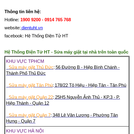
Thông tin liên hệ:
Hotline:
1900 9200 - 0914 765 768
website:
dientuht.vn
facebook: Hệ Thống Điện Tử HT
Hệ Thống Điện Tử HT - Sửa máy giặt tại nhà trên toàn quốc
KHU VỰC TPHCM
Sửa máy giặt Thủ Đức
:
56 Đường B - Hiệp Bình Chánh -
Thành Phố Thủ Đức
Sửa máy giặt Tân Phú
:
178/22 Tô Hiệu - Hiệp Tân - Tân Phú
Sửa máy giặt Quận 22
:
25H5 Nguyễn Ảnh Thủ - KP.3 - P.
Hiệp Thành - Quận 12
Sửa máy giặt Quận 7
:
348 Lê Văn Lương - Phường Tân
Hưng - Quận 7
KHU VỰC HÀ NỘI