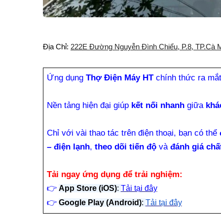
Địa Chỉ:
222E Đường Nguyễn Đình Chiểu, P.8, TP.Cà 
Ứng dụng
Thợ Điện Máy HT
chính thức ra mắ
Nền tảng hiện đại giúp
kết nối nhanh
giữa
khá
Chỉ với vài thao tác trên điện thoại, bạn có thể
– điện lạnh
,
theo dõi tiến độ
và
đánh giá chấ
Tải ngay ứng dụng để trải nghiệm:
👉
App Store (iOS)
:
Tải tại đây
👉
Google Play (Android)
:
Tải tại đây