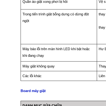
Quần áo giặt xong phơi bị hôi
Vệ s
Trong tiến trình giặt bỗng dưng có dừng đột
thay
ngột
thay
Máy báo lỗi trên màn hình LED khi bật hoặc
Hư 
khi đang chạy
Máy giặt không quay
Thay
Các lỗi khác
Liên
Board máy giặt
DANH MỤC SỬA CHỮA