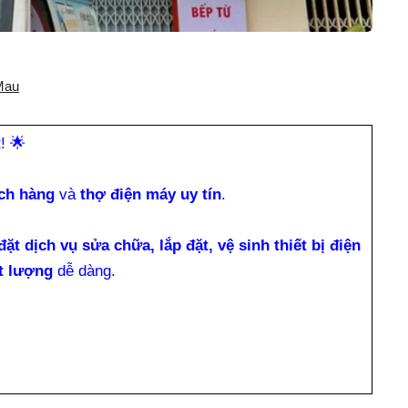
Mau
t!
🌟
ch hàng
và
thợ điện máy uy tín
.
đặt dịch vụ sửa chữa, lắp đặt, vệ sinh thiết bị điện
t lượng
dễ dàng.