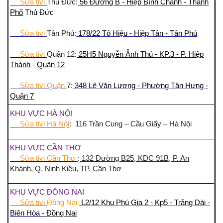
Sửa tivi
Thủ Đức:
56 Đường B - Hiệp Bình Chánh - Thành
Phố
Thủ Đức
Sửa tivi
Tân Phú:
178/22 Tô Hiệu - Hiệp Tân - Tân Phú
Sửa tivi
Quận 12:
25H5 Nguyễn Ảnh Thủ - KP.3 - P. Hiệp
Thành - Quận 12
Sửa tivi Quận
7:
348 Lê Văn Lương - Phường Tân Hưng -
Quận
7
KHU VỰC HÀ NỘI
Sửa tivi Hà Nội
: 116 Trần Cung – Cầu Giấy – Hà Nội
KHU VỰC CẦN THƠ
Sửa tivi Cần Thơ
:
132 Đường B25, KDC 91B, P. An
Khánh, Q. Ninh Kiều, TP. Cần Thơ
KHU VỰC ĐỒNG NAI
Sửa tivi
Đồng Nai:
L2/12 Khu Phú Gia 2 - Kp5 - Trảng Dài -
Biên Hòa -
Đồng Nai