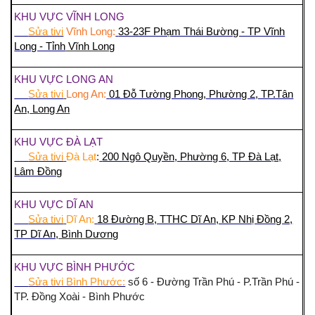
KHU VỰC VĨNH LONG
Sửa tivi
Vĩnh Long:
33-23F Phạm Thái Bường - TP Vĩnh
Long - Tỉnh
Vĩnh Long
KHU VỰC LONG AN
Sửa tivi
Long An:
01 Đỗ Tường Phong, Phường 2, TP.Tân
An,
Long An
KHU VỰC ĐÀ LẠT
Sửa tivi
Đà Lạt
:
200 Ngô Quyền, Phường 6, TP Đà Lạt,
Lâm Đồng
KHU VỰC DĨ AN
Sửa tivi
Dĩ An:
18 Đường B, TTHC Dĩ An, KP Nhị Đồng 2,
TP Dĩ An,
Bình Dương
KHU VỰC BÌNH PHƯỚC
Sửa tivi Bình Phước:
số 6 - Đường Trần Phú - P.Trần Phú -
TP. Đồng Xoài - Bình Phước