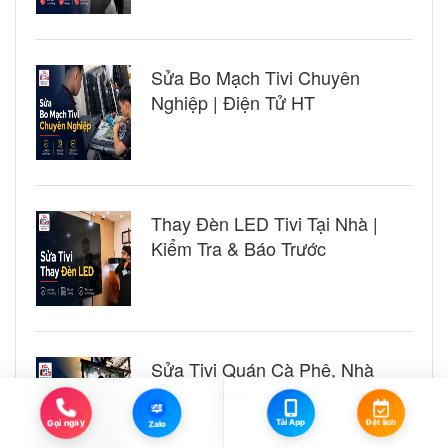
Sửa Bo Mạch Tivi Chuyên
Nghiệp | Điện Tử HT
Thay Đèn LED Tivi Tại Nhà |
Kiểm Tra & Báo Trước
Sửa Tivi Quán Cà Phê, Nhà
Hàng Chuyên Nghiệp | Điện Tử
Zalo
HT
Tải App
Đặt lịch
Gọi ngay
Zalo