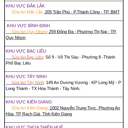
KHU VỰC ĐẮK LẮK
Sửa tivi Đắk Lắk:
205 Trần Phú - P.Thành Công - TP. BMT
KHU VỰC BÌNH ĐỊNH
Sửa tivi Quy Nhơn
:
259 Đống Đa - Phường Thị Nại - TP.
Quy Nhơn
KHU VỰC BẠC LIÊU
Sửa tivi Bạc Liêu
:
Số 9 - Võ Thị Sáu - Phường 8 -Thành
Phố Bạc Liêu
KHU VỰC TÂY NINH
Sửa tivi Tây Ninh
:
149 An Dương Vương - KP Long Mỹ - P
Long Thành - TX Hòa Thành - Tây Ninh.
KHU VỰC KIÊN GIANG
Sửa tivi Kiên Giang:
1002 Nguyễn Trung Trực, Phường An
Hòa, TP Rạch Giá, Tỉnh
Kiên Giang
KHU VỰC THỪA THIÊN HUẾ