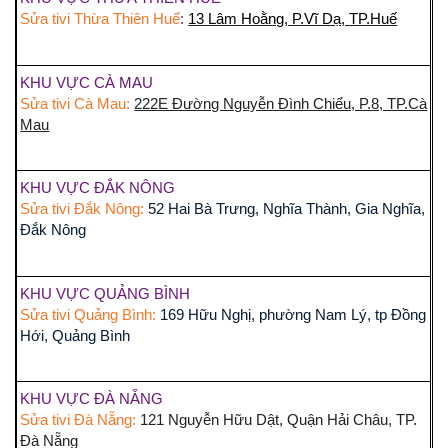
Sửa tivi Thừa Thiên Huế
:
13 Lâm Hoằng, P.Vĩ Dạ, TP.Huế
KHU VỰC CÀ MAU
Sửa tivi Cà Mau:
222E Đường Nguyễn Đình Chiểu, P.8, TP.Cà
Mau
KHU VỰC ĐẮK NÔNG
Sửa tivi Đắk Nông:
52 Hai Bà Trưng, Nghĩa Thành, Gia Nghĩa,
Đắk Nông
KHU VỰC QUẢNG BÌNH
Sửa tivi Quảng Bình:
169 Hữu Nghị, phường Nam Lý, tp Đồng
Hới, Quảng Bình
KHU VỰC ĐÀ NẴNG
Sửa tivi Đà Nẵng:
121 Nguyễn Hữu Dật, Quận Hải Châu, TP.
Đà Nẵng