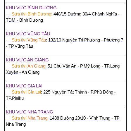
KHU VỰC BÌNH DƯƠNG
Sửa tivi
Bình Dương:
448/15 Đường 30/4 Chánh Nghĩa -
TDM -
Bình Dương
KHU VỰC VŨNG TÀU
Sửa tivi
Vũng Tàu
:
132/10 Nguyễn Tri Phương - Phường 7
- TP.
Vũng Tàu
KHU VỰC AN GIANG
Sửa tivi
An Giang
:
51 Chu Văn An - P.Mỹ Long - TP.Long
Xuyên -
An Giang
KHU VỰC GIA LAI
Sửa tivi Gia Lai
:
225 Nguyễn Tất Thành - P.Phù Đổng -
TP.Pleiku
KHU VỰC NHA TRANG
Sửa tivi
Nha Trang
:
1488 Đường 23/10 - Vĩnh Trung - TP
Nha Trang