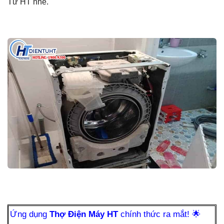
Tử HT nhé.
Ứng dụng
Thợ Điện Máy HT
chính thức ra mắt!
🌟