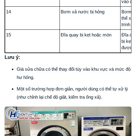
vào chế
14
Bơm xả nước bị hỏng
Bơm kh
thể xả
trình vắ
15
Đĩa quay bị kẹt hoặc mòn
Đĩa qua
bị kẹt
được.
Lưu ý:
Giá sửa chữa có thể thay đổi tùy vào khu vực và mức độ
hư hỏng.
Một số trường hợp đơn giản, người dùng có thể tự xử lý
(như chỉnh lại chế độ giặt, kiểm tra ống xả).