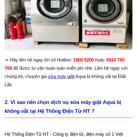
⇒
H
ã
y li
ê
n h
ệ
ngay t
ớ
i s
ố
Hotline:
1900 9200
hoặc
0914 765
768
để được tư vấn hoàn toàn miễn phí nhé. Liên hệ ngay với
chúng tôi, chuyên gia
sửa máy giặt
Aqua bị không vắt tại Đắk
Lắk.
2. Vì sao nên chọn dịch vụ sửa máy giặt Aqua bị
không vắt tại Hệ Thống Điện Tử HT ?
Hệ Thống Điện Tử HT - Công ty điện tử, điện máy số 1 Việt