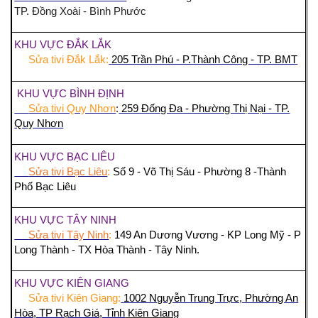
TP. Đồng Xoài - Bình Phước
KHU VỰC ĐẮK LẮK
Sửa tivi Đắk Lắk:
205 Trần Phú - P.Thành Công - TP. BMT
KHU VỰC BÌNH ĐỊNH
Sửa tivi Quy Nhơn
:
259 Đống Đa - Phường Thị Nại - TP.
Quy Nhơn
KHU VỰC BẠC LIÊU
Sửa tivi Bạc Liêu
:
Số 9 - Võ Thị Sáu - Phường 8 -Thành
Phố Bạc Liêu
KHU VỰC TÂY NINH
Sửa tivi Tây Ninh
:
149 An Dương Vương - KP Long Mỹ - P
Long Thành - TX Hòa Thành - Tây Ninh.
KHU VỰC KIÊN GIANG
Sửa tivi Kiên Giang:
1002 Nguyễn Trung Trực, Phường An
Hòa, TP Rạch Giá, Tỉnh
Kiên Giang