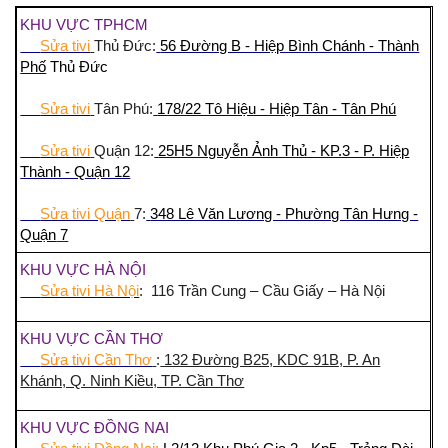
KHU VỰC TPHCM
Sửa tivi
Thủ Đức:
56 Đường B - Hiệp Bình Chánh - Thành
Phố
Thủ Đức
Sửa tivi
Tân Phú:
178/22 Tô Hiệu - Hiệp Tân - Tân Phú
Sửa tivi
Quận 12:
25H5 Nguyễn Ảnh Thủ - KP.3 - P. Hiệp
Thành - Quận 12
Sửa tivi Quận
7:
348 Lê Văn Lương - Phường Tân Hưng -
Quận
7
KHU VỰC HÀ NỘI
Sửa tivi Hà Nội
: 116 Trần Cung – Cầu Giấy – Hà Nội
KHU VỰC CẦN THƠ
Sửa tivi Cần Thơ
:
132 Đường B25, KDC 91B, P. An
Khánh, Q. Ninh Kiều, TP. Cần Thơ
KHU VỰC ĐỒNG NAI