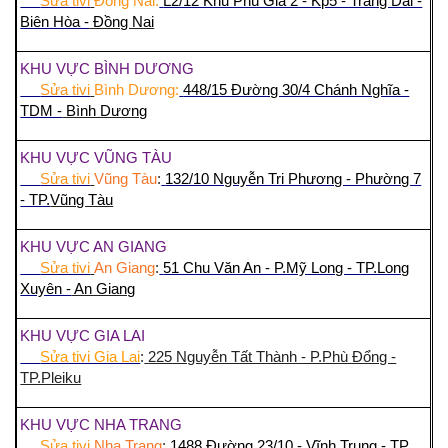
Sửa tivi
Đồng Nai:
L2/12 Khu Phú Gia 2 - Kp5 - Trảng Dài -
Biên Hòa -
Đồng Nai
KHU VỰC BÌNH DƯƠNG
Sửa tivi
Bình Dương:
448/15 Đường 30/4 Chánh Nghĩa -
TDM -
Bình Dương
KHU VỰC VŨNG TÀU
Sửa tivi
Vũng Tàu
:
132/10 Nguyễn Tri Phương - Phường 7
- TP.
Vũng Tàu
KHU VỰC AN GIANG
Sửa tivi
An Giang
:
51 Chu Văn An - P.Mỹ Long - TP.Long
Xuyên -
An Giang
KHU VỰC GIA LAI
Sửa tivi Gia Lai
:
225 Nguyễn Tất Thành - P.Phù Đổng -
TP.Pleiku
KHU VỰC NHA TRANG
Sửa tivi
Nha Trang
:
1488 Đường 23/10 - Vĩnh Trung - TP