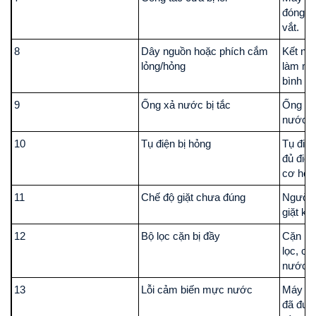
đóng, 
vắt.
8
Dây nguồn hoặc phích cắm
Kết nối
lỏng/hỏng
làm má
bình t
9
Ống xả nước bị tắc
Ống bị 
nước kh
10
Tụ điện bị hỏng
Tụ điệ
đủ điện
cơ hoạ
11
Chế độ giặt chưa đúng
Người d
giặt kh
12
Bộ lọc cặn bị đầy
Cặn bẩ
lọc, cả
nước v
13
Lỗi cảm biến mực nước
Máy kh
đã đượ