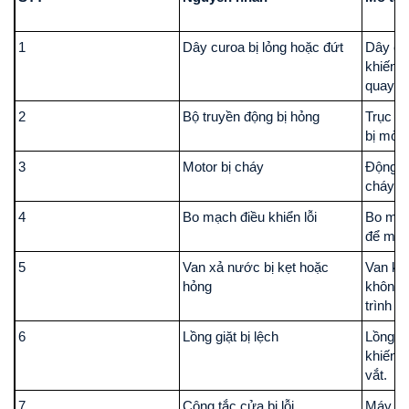
1
Dây curoa bị lỏng hoặc đứt
Dây cu
khiến l
quay.
2
Bộ truyền động bị hỏng
Trục q
bị mòn
3
Motor bị cháy
Động c
cháy ho
4
Bo mạch điều khiển lỗi
Bo mạc
để máy
5
Van xả nước bị kẹt hoặc
Van kh
hỏng
không t
trình vắ
6
Lồng giặt bị lệch
Lồng g
khiến 
vắt.
7
Công tắc cửa bị lỗi
Máy kh