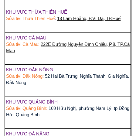
KHU VỰC THỪA THIÊN HUẾ
Sửa tivi Thừa Thiên Huế
:
13 Lâm Hoằng, P.Vĩ Dạ, TP.Huế
KHU VỰC CÀ MAU
Sửa tivi Cà Mau:
222E Đường Nguyễn Đình Chiểu, P.8, TP.Cà
Mau
KHU VỰC ĐẮK NÔNG
Sửa tivi Đắk Nông:
52 Hai Bà Trưng, Nghĩa Thành, Gia Nghĩa,
Đắk Nông
KHU VỰC QUẢNG BÌNH
Sửa tivi Quảng Bình:
169 Hữu Nghị, phường Nam Lý, tp Đồng
Hới, Quảng Bình
KHU VỰC ĐÀ NẴNG