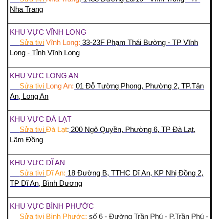
Nha Trang
KHU VỰC VĨNH LONG
Sửa tivi
Vĩnh Long:
33-23F Phạm Thái Bường - TP Vĩnh
Long - Tỉnh
Vĩnh Long
KHU VỰC LONG AN
Sửa tivi
Long An:
01 Đỗ Tường Phong, Phường 2, TP.Tân
An,
Long An
KHU VỰC ĐÀ LẠT
Sửa tivi
Đà Lạt
:
200 Ngô Quyền, Phường 6, TP Đà Lạt,
Lâm Đồng
KHU VỰC DĨ AN
Sửa tivi
Dĩ An:
18 Đường B, TTHC Dĩ An, KP Nhị Đồng 2,
TP Dĩ An,
Bình Dương
KHU VỰC BÌNH PHƯỚC
Sửa tivi Bình Phước:
số 6 - Đường Trần Phú - P.Trần Phú -