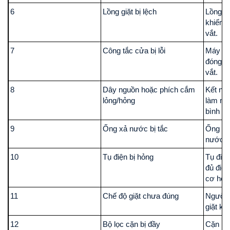
6
Lồng giặt bị lệch
Lồng g
khiến 
vắt.
7
Công tắc cửa bị lỗi
Máy kh
đóng, 
vắt.
8
Dây nguồn hoặc phích cắm
Kết nối
lỏng/hỏng
làm má
bình t
9
Ống xả nước bị tắc
Ống bị 
nước kh
10
Tụ điện bị hỏng
Tụ điệ
đủ điện
cơ hoạ
11
Chế độ giặt chưa đúng
Người d
giặt kh
12
Bộ lọc cặn bị đầy
Cặn bẩ