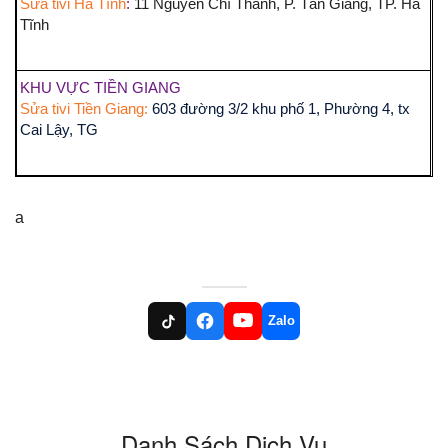
Sửa tivi Hà Tĩnh
:
11 Nguyễn Chí Thanh, P. Tân Giang, TP. Hà
Tĩnh
KHU VỰC TIỀN GIANG
Sửa tivi Tiền Giang:
603 đường 3/2 khu phố 1, Phường 4, tx
Cai Lậy, TG
a
Zalo
Danh Sách Dịch Vụ