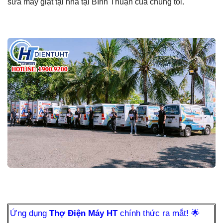
sửa máy giặt tại nhà tại Bình Thuận của chúng tôi.
Ứng dụng
Thợ Điện Máy HT
chính thức ra mắt!
🌟