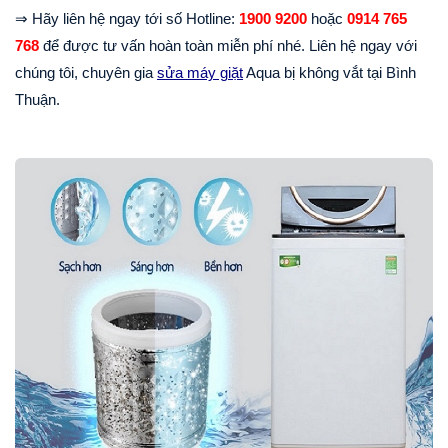
⇒
H
ã
y li
ê
n h
ệ
ngay t
ớ
i s
ố
Hotline:
1900 9200
hoặc
0914 765
768
để được tư vấn hoàn toàn miễn phí nhé. Liên hệ ngay với
chúng tôi, chuyên gia
sửa máy giặt
Aqua bị không vắt tại Bình
Thuận.