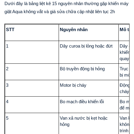
Dưới đây là bảng liệt kê 15 nguyên nhân thường gặp khiến máy
giặt Aqua không vắt và giá sửa chữa cập nhật liên tục 2h
STT
Nguyên nhân
Mô tả
1
Dây curoa bị lỏng hoặc đứt
Dây cu
khiến l
quay.
2
Bộ truyền động bị hỏng
Trục q
bị mòn
3
Motor bị cháy
Động c
cháy ho
4
Bo mạch điều khiển lỗi
Bo mạc
để máy
5
Van xả nước bị kẹt hoặc
Van kh
hỏng
không t
trình vắ