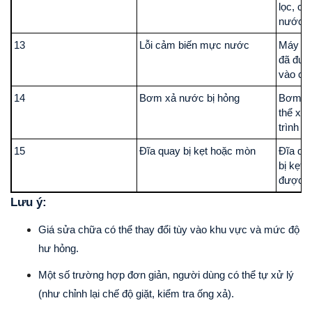
lọc, cả
nước v
13
Lỗi cảm biến mực nước
Máy kh
đã đượ
vào chế
14
Bơm xả nước bị hỏng
Bơm kh
thể xả
trình vắ
15
Đĩa quay bị kẹt hoặc mòn
Đĩa qua
bị kẹt
được.
Lưu ý:
Giá sửa chữa có thể thay đổi tùy vào khu vực và mức độ
hư hỏng.
Một số trường hợp đơn giản, người dùng có thể tự xử lý
(như chỉnh lại chế độ giặt, kiểm tra ống xả).