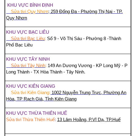
KHU VỰC BÌNH ĐỊNH
Sửa tivi Quy Nhơn
:
259 Đống Đa - Phường Thị Nại - TP.
Quy Nhơn
KHU VỰC BẠC LIÊU
Sửa tivi Bạc Liêu
:
Số 9 - Võ Thị Sáu - Phường 8 -Thành
Phố Bạc Liêu
KHU VỰC TÂY NINH
Sửa tivi Tây Ninh
:
149 An Dương Vương - KP Long Mỹ - P
Long Thành - TX Hòa Thành - Tây Ninh.
KHU VỰC KIÊN GIANG
Sửa tivi Kiên Giang:
1002 Nguyễn Trung Trực, Phường An
Hòa, TP Rạch Giá, Tỉnh
Kiên Giang
KHU VỰC THỪA THIÊN HUẾ
Sửa tivi Thừa Thiên Huế
:
13 Lâm Hoằng, P.Vĩ Dạ, TP.Huế