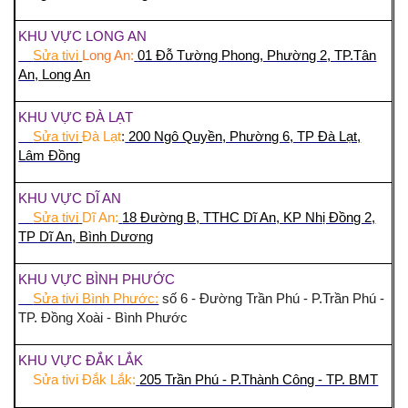
KHU VỰC LONG AN
Sửa tivi
Long An:
01 Đỗ Tường Phong, Phường 2, TP.Tân
An,
Long An
KHU VỰC ĐÀ LẠT
Sửa tivi
Đà Lạt
:
200 Ngô Quyền, Phường 6, TP Đà Lạt,
Lâm Đồng
KHU VỰC DĨ AN
Sửa tivi
Dĩ An:
18 Đường B, TTHC Dĩ An, KP Nhị Đồng 2,
TP Dĩ An,
Bình Dương
KHU VỰC BÌNH PHƯỚC
Sửa tivi Bình Phước:
số 6 - Đường Trần Phú - P.Trần Phú -
TP. Đồng Xoài - Bình Phước
KHU VỰC ĐẮK LẮK
Sửa tivi Đắk Lắk:
205 Trần Phú - P.Thành Công - TP. BMT