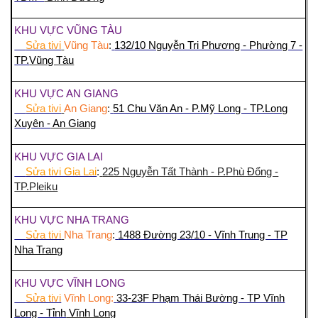
KHU VỰC VŨNG TÀU
Sửa tivi
Vũng Tàu
:
132/10 Nguyễn Tri Phương - Phường 7 -
TP.
Vũng Tàu
KHU VỰC AN GIANG
Sửa tivi
An Giang
:
51 Chu Văn An - P.Mỹ Long - TP.Long
Xuyên -
An Giang
KHU VỰC GIA LAI
Sửa tivi Gia Lai
:
225 Nguyễn Tất Thành - P.Phù Đổng -
TP.Pleiku
KHU VỰC NHA TRANG
Sửa tivi
Nha Trang
:
1488 Đường 23/10 - Vĩnh Trung - TP
Nha Trang
KHU VỰC VĨNH LONG
Sửa tivi
Vĩnh Long:
33-23F Phạm Thái Bường - TP Vĩnh
Long - Tỉnh
Vĩnh Long