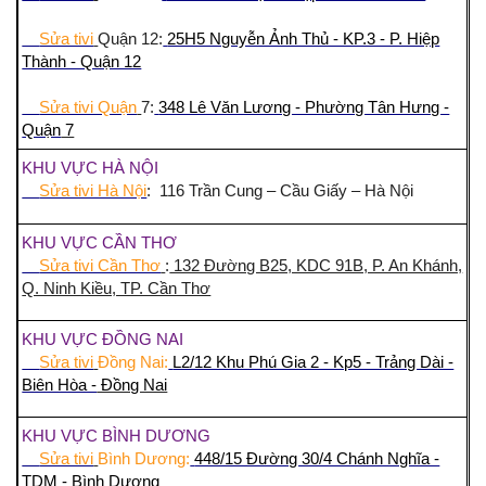
Sửa tivi
Quận 12:
25H5 Nguyễn Ảnh Thủ - KP.3 - P. Hiệp
Thành - Quận 12
Sửa tivi Quận
7:
348 Lê Văn Lương - Phường Tân Hưng -
Quận
7
KHU VỰC HÀ NỘI
Sửa tivi Hà Nội
: 116 Trần Cung – Cầu Giấy – Hà Nội
KHU VỰC CẦN THƠ
Sửa tivi Cần Thơ
:
132 Đường B25, KDC 91B, P. An Khánh,
Q. Ninh Kiều, TP. Cần Thơ
KHU VỰC ĐỒNG NAI
Sửa tivi
Đồng Nai:
L2/12 Khu Phú Gia 2 - Kp5 - Trảng Dài -
Biên Hòa -
Đồng Nai
KHU VỰC BÌNH DƯƠNG
Sửa tivi
Bình Dương:
448/15 Đường 30/4 Chánh Nghĩa -
TDM -
Bình Dương