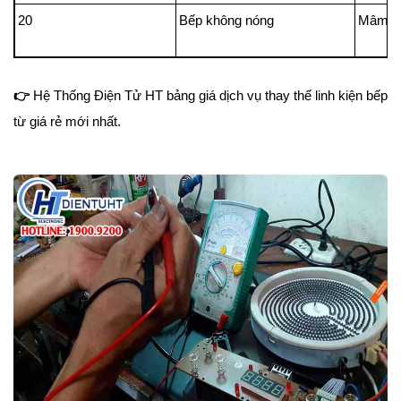
20
Bếp không nóng
Mâm từ
👉
Hệ Thống Điện Tử HT bảng giá dịch vụ thay thế linh kiện bếp
từ giá rẻ mới nhất.