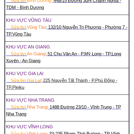
Sửa tivi
Bình Dương:
448/15 Đường 30/4 Chánh Nghĩa -
TDM -
Bình Dương
KHU VỰC VŨNG TÀU
Sửa tivi
Vũng Tàu
:
132/10 Nguyễn Tri Phương - Phường 7 -
TP.
Vũng Tàu
KHU VỰC AN GIANG
Sửa tivi
An Giang
:
51 Chu Văn An - P.Mỹ Long - TP.Long
Xuyên -
An Giang
KHU VỰC GIA LAI
Sửa tivi Gia Lai
:
225 Nguyễn Tất Thành - P.Phù Đổng -
TP.Pleiku
KHU VỰC NHA TRANG
Sửa tivi
Nha Trang
:
1488 Đường 23/10 - Vĩnh Trung - TP
Nha Trang
KHU VỰC VĨNH LONG
Sửa tivi
Vĩnh Long:
33-23F Phạm Thái Bường - TP Vĩnh