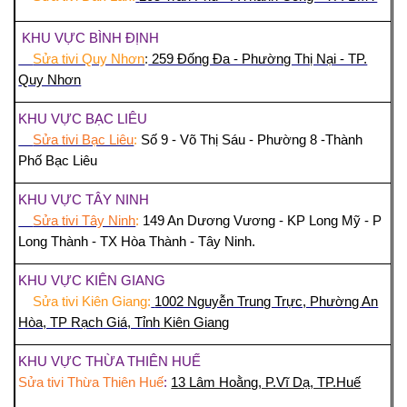
KHU VỰC BÌNH ĐỊNH
Sửa tivi Quy Nhơn
:
259 Đống Đa - Phường Thị Nại - TP.
Quy Nhơn
KHU VỰC BẠC LIÊU
Sửa tivi Bạc Liêu
:
Số 9 - Võ Thị Sáu - Phường 8 -Thành
Phố Bạc Liêu
KHU VỰC TÂY NINH
Sửa tivi Tây Ninh
:
149 An Dương Vương - KP Long Mỹ - P
Long Thành - TX Hòa Thành - Tây Ninh.
KHU VỰC KIÊN GIANG
Sửa tivi Kiên Giang:
1002 Nguyễn Trung Trực, Phường An
Hòa, TP Rạch Giá, Tỉnh
Kiên Giang
KHU VỰC THỪA THIÊN HUẾ
Sửa tivi Thừa Thiên Huế
:
13 Lâm Hoằng, P.Vĩ Dạ, TP.Huế