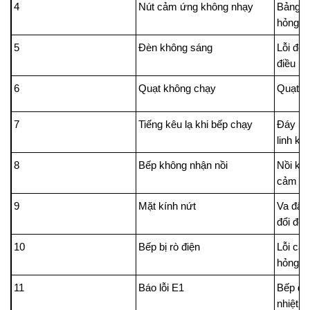
4
Nút cảm ứng không nhạy
Bảng đi
hỏng
5
Đèn không sáng
Lỗi đè
điều kh
6
Quạt không chạy
Quạt tả
7
Tiếng kêu lạ khi bếp chạy
Đáy nồ
linh ki
8
Bếp không nhận nồi
Nồi kh
cảm bi
9
Mặt kính nứt
Va đập
đổi đột
10
Bếp bị rò điện
Lỗi các
hỏng
11
Báo lỗi E1
Bếp qu
nhiệt 