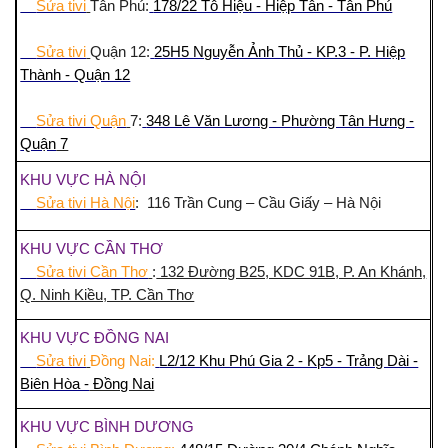
Sửa tivi
Tân Phú:
178/22 Tô Hiệu - Hiệp Tân - Tân Phú
Sửa tivi
Quận 12:
25H5 Nguyễn Ảnh Thủ - KP.3 - P. Hiệp
Thành - Quận 12
Sửa tivi Quận
7:
348 Lê Văn Lương - Phường Tân Hưng -
Quận
7
KHU VỰC HÀ NỘI
Sửa tivi Hà Nội
: 116 Trần Cung – Cầu Giấy – Hà Nội
KHU VỰC CẦN THƠ
Sửa tivi Cần Thơ
:
132 Đường B25, KDC 91B, P. An Khánh,
Q. Ninh Kiều, TP. Cần Thơ
KHU VỰC ĐỒNG NAI
Sửa tivi
Đồng Nai:
L2/12 Khu Phú Gia 2 - Kp5 - Trảng Dài -
Biên Hòa -
Đồng Nai
KHU VỰC BÌNH DƯƠNG