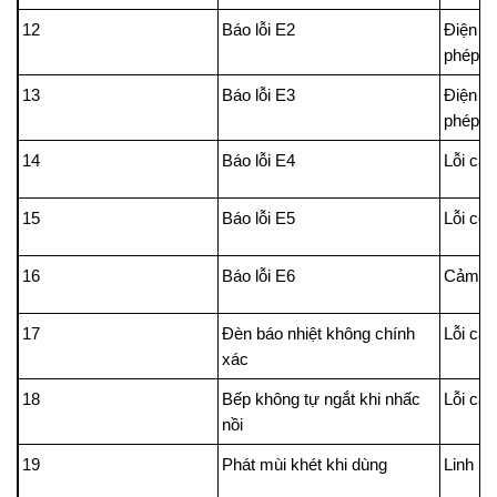
12
Báo lỗi E2
Điện á
phép
13
Báo lỗi E3
Điện á
phép
14
Báo lỗi E4
Lỗi cảm
15
Báo lỗi E5
Lỗi cô
16
Báo lỗi E6
Cảm biế
17
Đèn báo nhiệt không chính
Lỗi cả
xác
18
Bếp không tự ngắt khi nhấc
Lỗi cảm
nồi
19
Phát mùi khét khi dùng
Linh ki