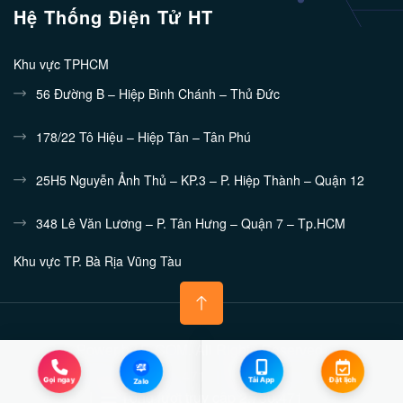
Hệ Thống Điện Tử HT
Khu vực TPHCM
56 Đường B – Hiệp Bình Chánh – Thủ Đức
178/22 Tô Hiệu – Hiệp Tân – Tân Phú
25H5 Nguyễn Ảnh Thủ – KP.3 – P. Hiệp Thành – Quận 12
348 Lê Văn Lương – P. Tân Hưng – Quận 7 – Tp.HCM
Khu vực TP. Bà Rịa Vũng Tàu
132/10 Nguyễn Tri Phương - Phường 7 - TP.Vũng Tàu
Khu vực Bình Dương
Power by E-COM. All Rights Reserved.
448/15 Đường 30/4 Chánh Nghĩa – TDM – Bình Dương
Zalo
Đang truy cập
5,471
Hôm nay
5,810
Gọi ngay
Đặt lịch
Tải App
Zalo
Khu vực Hà Nội
Tổng lượt truy cập
2,730,471