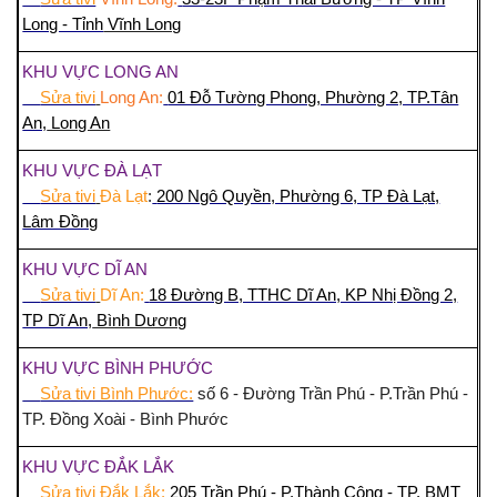
Long - Tỉnh
Vĩnh Long
KHU VỰC LONG AN
Sửa tivi
Long An:
01 Đỗ Tường Phong, Phường 2, TP.Tân
An,
Long An
KHU VỰC ĐÀ LẠT
Sửa tivi
Đà Lạt
:
200 Ngô Quyền, Phường 6, TP Đà Lạt,
Lâm Đồng
KHU VỰC DĨ AN
Sửa tivi
Dĩ An:
18 Đường B, TTHC Dĩ An, KP Nhị Đồng 2,
TP Dĩ An,
Bình Dương
KHU VỰC BÌNH PHƯỚC
Sửa tivi Bình Phước:
số 6 - Đường Trần Phú - P.Trần Phú -
TP. Đồng Xoài - Bình Phước
KHU VỰC ĐẮK LẮK
Sửa tivi Đắk Lắk:
205 Trần Phú - P.Thành Công - TP. BMT