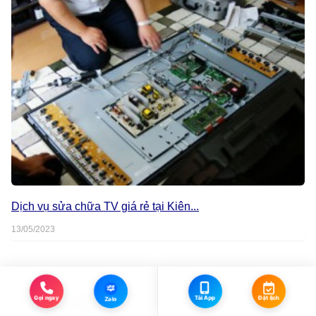
Dịch vụ sửa chữa TV giá rẻ tại Kiên...
13/05/2023
Zalo
Xem nhiều
Gọi ngay
Tải App
Đặt lịch
Zalo