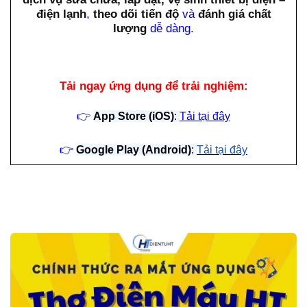
điện lạnh
,
theo dõi tiến độ
và
đánh giá chất
lượng
dễ dàng.
Tải ngay ứng dụng để trải nghiệm:
👉
App Store (iOS)
:
Tải tại đây
👉
Google Play (Android)
:
Tải tại đây