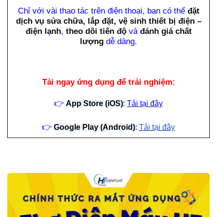
Chỉ với vài thao tác trên điện thoại, bạn có thể
đặt
dịch vụ sửa chữa, lắp đặt, vệ sinh thiết bị điện –
điện lạnh
,
theo dõi tiến độ
và
đánh giá chất
lượng
dễ dàng.
Tải ngay ứng dụng để trải nghiệm:
👉
App Store (iOS)
:
Tải tại đây
👉
Google Play (Android)
:
Tải tại đây