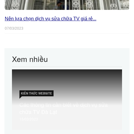
Nên lựa chọn dịch vụ sửa chữa TV giá rẻ...
07/03/2023
Xem nhiều
KIẾN THỨC WEBSITE
Các thông tin cần biết về dịch vụ sửa
chữa TV Đà Lạt
15/03/2023