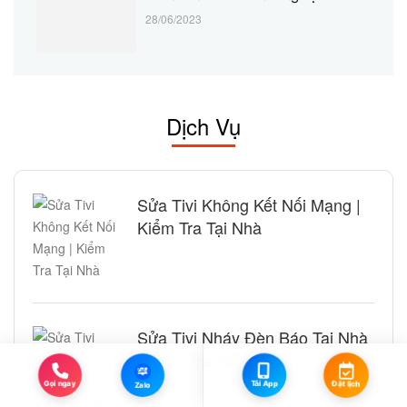
28/06/2023
Dịch Vụ
Sửa Tivi Không Kết Nối Mạng |
Kiểm Tra Tại Nhà
Sửa Tivi Nháy Đèn Báo Tại Nhà
| Kiểm Tra Miễn Phí
Zalo
Đặt lịch
Tải App
Gọi ngay
Zalo