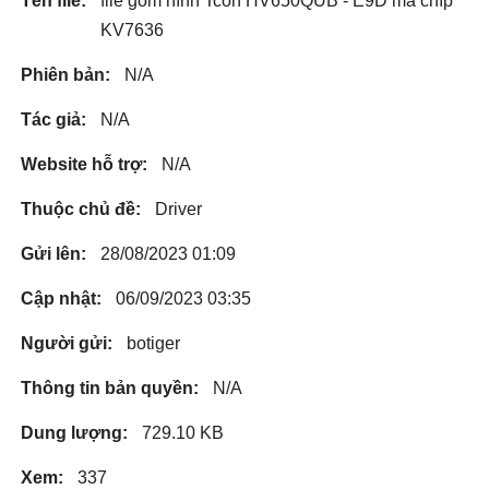
Tên file:
file gom hình Tcon HV650QUB - E9D mã chíp
KV7636
Phiên bản:
N/A
Tác giả:
N/A
Website hỗ trợ:
N/A
Thuộc chủ đề:
Driver
Gửi lên:
28/08/2023 01:09
Cập nhật:
06/09/2023 03:35
Người gửi:
botiger
Thông tin bản quyền:
N/A
Dung lượng:
729.10 KB
Xem:
337