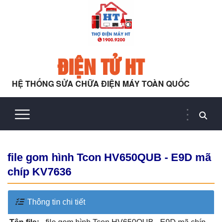
ĐIỆN TỬ HT
HỆ THỐNG SỬA CHỮA ĐIỆN MÁY TOÀN QUỐC
file gom hình Tcon HV650QUB - E9D mã
chíp KV7636
Thông tin chi tiết