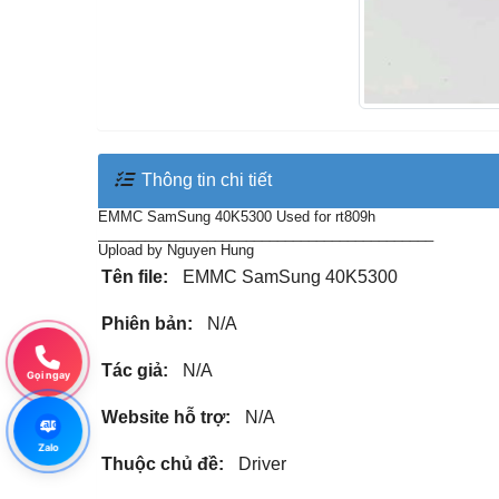
Thông tin chi tiết
EMMC SamSung 40K5300 Used for rt809h
___________________________________________
Upload by Nguyen Hung
Tên file:
EMMC SamSung 40K5300
Phiên bản:
N/A
Tác giả:
N/A
Gọi ngay
Website hỗ trợ:
N/A
Zalo
Zalo
Thuộc chủ đề:
Driver