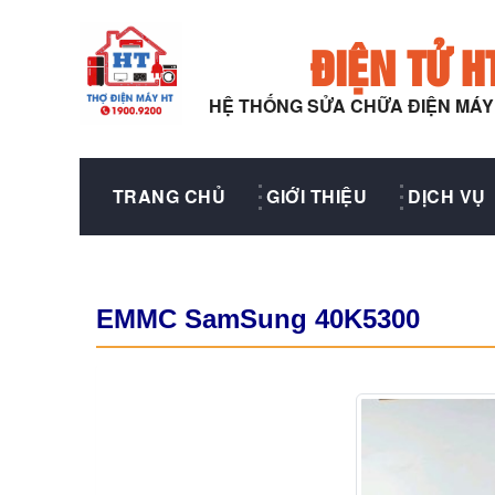
ĐIỆN TỬ H
HỆ THỐNG SỬA CHỮA ĐIỆN MÁ
TRANG CHỦ
GIỚI THIỆU
DỊCH VỤ
EMMC SamSung 40K5300