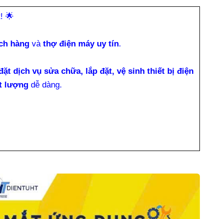
t!
🌟
ch hàng
và
thợ điện máy uy tín
.
đặt dịch vụ sửa chữa, lắp đặt, vệ sinh thiết bị điện
t lượng
dễ dàng.