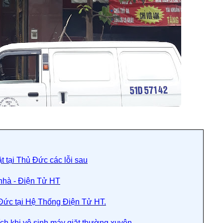
t tại Thủ Đức các lỗi sau
 nhà - Điện Tử HT
ủ Đức tại Hệ Thống Điện Tử HT.
ch khi vệ sinh máy giặt thường xuyên.