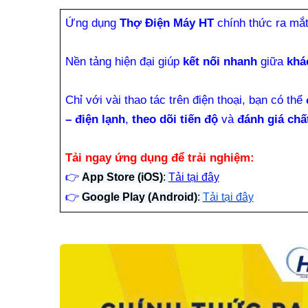
Ứng dụng
Thợ Điện Máy HT
chính thức ra mắ
Nền tảng hiện đại giúp
kết nối nhanh
giữa
khá
Chỉ với vài thao tác trên điện thoại, bạn có thể
– điện lạnh
,
theo dõi tiến độ
và
đánh giá chấ
Tải ngay ứng dụng để trải nghiệm:
👉
App Store (iOS)
:
Tải tại đây
👉
Google Play (Android)
:
Tải tại đây