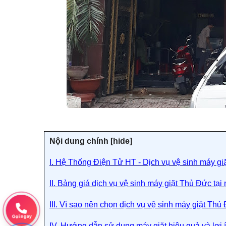
Nội dung chính [
hide]
I. Hệ Thống Điện Tử HT - Dịch vụ vệ sinh máy giặ
II. Bảng giá dịch vụ vệ sinh máy giặt Thủ Đức tại
III. Vì sao nên chọn dịch vụ vệ sinh máy giặt Th
Gọi ngay
IV. Hướng dẫn sử dụng máy giặt hiệu quả và lợi í