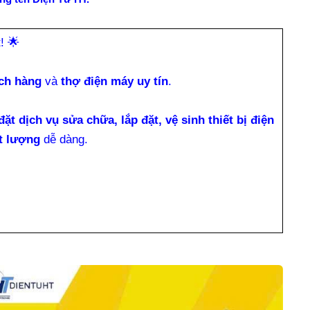
t!
🌟
ch hàng
và
thợ điện máy uy tín
.
đặt dịch vụ sửa chữa, lắp đặt, vệ sinh thiết bị điện
t lượng
dễ dàng.