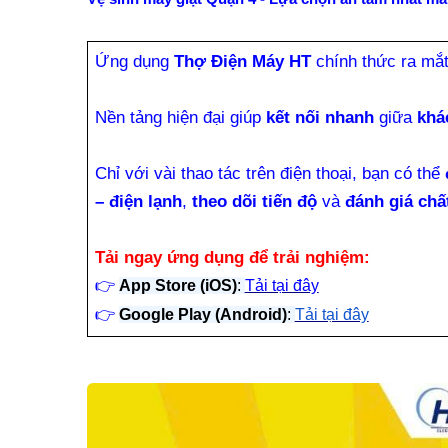
Ứng dụng
Thợ Điện Máy HT
chính thức ra mắ
Nền tảng hiện đại giúp
kết nối nhanh
giữa
khá
Chỉ với vài thao tác trên điện thoại, bạn có thể
– điện lạnh
,
theo dõi tiến độ
và
đánh giá chấ
Tải ngay ứng dụng để trải nghiệm:
👉
App Store (iOS)
:
Tải tại đây
👉
Google Play (Android)
:
Tải tại đây