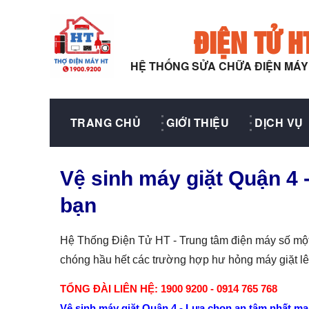
ĐIỆN TỬ H
HỆ THỐNG SỬA CHỮA ĐIỆN MÁ
TRANG CHỦ
GIỚI THIỆU
DỊCH VỤ
Vệ sinh máy giặt Quận 4 -
bạn
Hệ Thống Điện Tử HT - Trung tâm điện máy số một
chóng hầu hết các trường hợp hư hỏng máy giặt l
TỔNG ĐÀI LIÊN HỆ: 1900 9200 - 0914 765 768
Vệ sinh máy giặt Quận 4 - Lựa chọn an tâm nhất ma