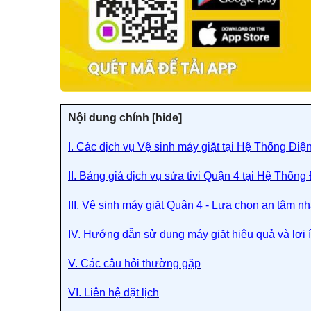
Nội dung chính [
hide]
I. Các dịch vụ Vệ sinh máy giặt tại Hệ Thống Điệ
II. Bảng giá dịch vụ sửa tivi Quận 4 tại Hệ Thống
III. Vệ sinh máy giặt Quận 4 - Lựa chọn an tâm n
IV. Hướng dẫn sử dụng máy giặt hiệu quả và lợi í
V. Các câu hỏi thường gặp
VI. Liên hệ đặt lịch