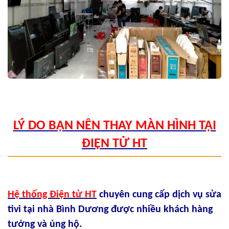
LÝ DO BẠN NÊN THAY MÀN HÌNH TẠI
ĐIỆN TỬ HT
Hệ thống Điện tử HT
chuyên cung cấp dịch vụ sửa
tivi tại nhà Bình Dương được nhiều khách hàng
tưởng và ủng hộ.