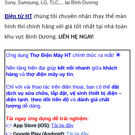
Sony, Samsung, LG, TLC,... tại Bình Dương
Điện tử HT
chúng tôi chuyên nhận thay thế màn
hình tivi chính hãng với giá tốt nhất tại nhà toàn
khu vực Bình Dương.
LIÊN HỆ NGAY:
Ứng dụng
Thợ Điện Máy HT
chính thức ra mắt!
🌟
Nền tảng hiện đại giúp
kết nối nhanh
giữa
khách
hàng
và
thợ điện máy uy tín
.
Chỉ với vài thao tác trên điện thoại, bạn có thể
đặt
dịch vụ sửa chữa, lắp đặt, vệ sinh thiết bị điện –
điện lạnh
,
theo dõi tiến độ
và
đánh giá chất
lượng
dễ dàng.
Tải ngay ứng dụng để trải nghiệm:
👉
App Store (iOS)
:
Tải tại đây
👉
Google Play (Android)
:
Tải tại đây