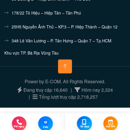
178/22 Tô Hiệu – Hiệp Tân – Tân Phú
25H5 Nguyễn Ảnh Thủ – KP.3 – P. Hiệp Thành – Quận 12
348 Lê Văn Lương – P. Tân Hưng – Quận 7 – Tp.HCM
Khu vực TP. Bà Rịa Vũng Tàu
132/10 Nguyễn Tri Phương - Phường 7 - TP.Vũng Tàu
Khu vực Bình Dương
Power by E-COM. All Rights Reserved.
448/15 Đường 30/4 Chánh Nghĩa – TDM – Bình Dương
Đang truy cập
16,640
Hôm nay
2,324
Khu vực Hà Nội
Tổng lượt truy cập
2,718,257
116 Trần Cung – Cầu Giấy – Hà Nội
Khu vực Đồng Nai
Zalo
Đặt lịch
Gọi ngay
Tải App
Zalo
L2/12 Khu Phú Gia - Khu Phố 5 - Trảng Dài - Biên Hòa - Đồng