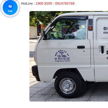
HotLine :
1900 9200 - 0914765768
Zalo
Zalo