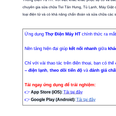
chuyên gia sửa chữa Tivi Tân Hưng, Tủ Lạnh, Máy Giặt 
loại điện tử và có khả năng chẩn đoán và sửa chữa các s
Ứng dụng
Thợ Điện Máy HT
chính thức ra mắ
Nền tảng hiện đại giúp
kết nối nhanh
giữa
khá
Chỉ với vài thao tác trên điện thoại, bạn có thể
– điện lạnh
,
theo dõi tiến độ
và
đánh giá chấ
Tải ngay ứng dụng để trải nghiệm:
👉
App Store (iOS)
:
Tải tại đây
👉
Google Play (Android)
:
Tải tại đây