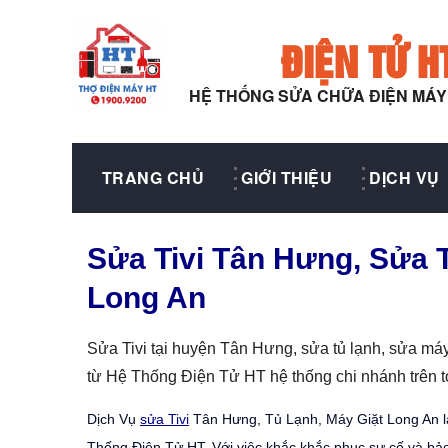
ĐIỆN TỬ H
HỆ THỐNG SỬA CHỮA ĐIỆN MÁ
TRANG CHỦ
GIỚI THIỆU
DỊCH VỤ
Sửa Tivi Tân Hưng, Sửa 
Long An
Sửa Tivi tại huyện Tân Hưng, sửa tủ lạnh, sửa máy 
từ Hệ Thống Điện Tử HT hệ thống chi nhánh trên 
Dịch Vụ
sửa Tivi
Tân Hưng, Tủ Lạnh, Máy Giặt Long An là
Thống Điện Tử HT. Với việc khắc khắc phục sự cố và bảo t