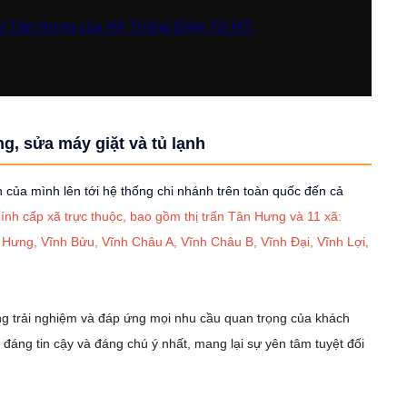
vi tại Tân Hưng của Hệ Thống Điện Tử HT:
g, sửa máy giặt và tủ lạnh
của mình lên tới hệ thống chi nhánh trên toàn quốc đến cả
ính cấp xã trực thuộc, bao gồm thị trấn Tân Hưng và 11 xã
:
ưng, Vĩnh Bửu, Vĩnh Châu A, Vĩnh Châu B, Vĩnh Đại, Vĩnh Lợi,
ng trải nghiệm và đáp ứng mọi nhu cầu quan trọng của khách
đáng tin cậy và đáng chú ý nhất, mang lại sự yên tâm tuyệt đối