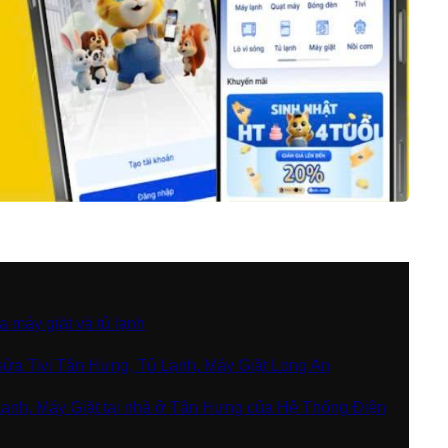
 máy giặt và tủ lạnh
sửa Tivi Tân Hưng, Tủ Lạnh, Máy Giặt Long An
Lạnh, Máy Giặt tại nhà ở Tân Hưng của Hệ Thống Điện