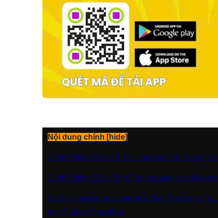
Nội dung chính [
hide]
1. Hệ Thống Điện Tử HT - Sửa tivi Tân Hưng, sửa
2. Hệ Thống Điện Tử HT đang cung cấp dịch vụ 
3. Lý do mọi người chọn sửa Tivi Tân Hưng, Tủ 
tử HT của chúng tôi là