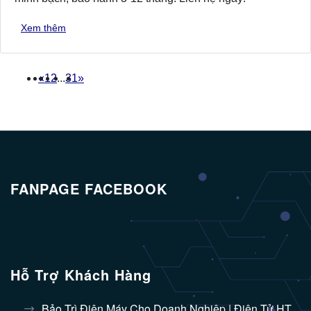
Xem thêm
«
1
2
...
31
»
FANPAGE FACEBOOK
Hỗ Trợ Khách Hàng
Bảo Trì Điện Máy Cho Doanh Nghiệp | Điện Tử HT