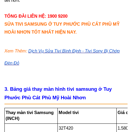
tiết hơn.
TỔNG ĐÀI LIÊN HỆ: 1900 9200
SỬA TIVI SAMSUNG Ở TUY PHƯỚC PHÙ CÁT PHÙ MỸ
HOÀI NHƠN TỐT NHẤT HIỆN NAY.
Xem Thêm:
Dịch Vụ Sửa Tivi Bình Định - Tivi Sony Bị Chớp
Đèn Đỏ
3. Bảng giá thay màn hình tivi samsung ở Tuy
Phước Phù Cát Phù Mỹ Hoài Nhơn
Thay màn tivi Samsung
Model tivi
G
(INCH)
32T420
1.580.