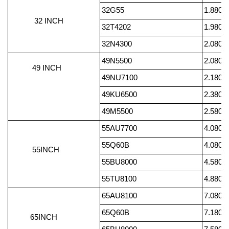
32G55
1.880.
32 INCH
32T4202
1.980.
32N4300
2.080.
49N5500
2.080.
49 INCH
49NU7100
2.180.
49KU6500
2.380.
49M5500
2.580.
55AU7700
4.080.
55Q60B
4.080.
55INCH
55BU8000
4.580.
55TU8100
4.880.
65AU8100
7.080.
65Q60B
7.180.
65INCH