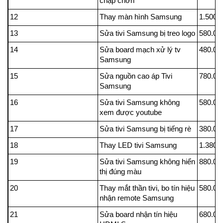
chập chờn
12
Thay màn hình Samsung
1.500.
13
Sửa tivi Samsung bị treo logo
580.00
14
Sửa board mạch xử lý tv
480.00
Samsung
15
Sửa nguồn cao áp Tivi
780.00
Samsung
16
Sửa tivi Samsung không
580.00
xem được youtube
17
Sửa tivi Samsung bị tiếng rè
380.00
18
Thay LED tivi Samsung
1.380.
19
Sửa tivi Samsung không hiển
880.00
thị đúng màu
20
Thay mắt thần tivi, bo tín hiệu
580.00
nhận remote Samsung
21
Sửa board nhận tín hiệu
680.00