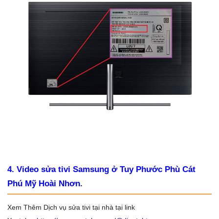
4. Video sửa tivi Samsung ở Tuy Phước Phù Cát
Phú Mỹ Hoài Nhơn.
Xem Thêm Dịch vụ sửa tivi tại nhà tại link