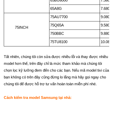
65BU8000
7.580.
65A8G
7.680.
75AU7700
9.080.
75Q65A
9.580.
75INCH
750BBC
9.880.
75TU8100
10.080
Tất nhiên, chúng tôi còn sửa được nhiều lỗi và thay được nhiều
model hơn thế, trên đây chỉ là mức tham khảo mà chúng tôi
chọn lọc kỹ lưỡng đem đến cho các bạn. Nếu mã model tivi của
bạn không có trên đây cũng đừng lo lắng mà hãy gọi ngay cho
chúng tôi để được hỗ trợ tư vấn hoàn toàn miễn phí nhé.
Cách kiểm tra model Samsung tại nhà: