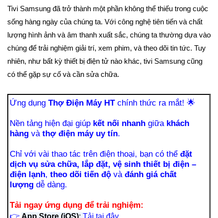
Tivi Samsung đã trở thành một phần không thể thiếu trong cuộc
sống hàng ngày của chúng ta. Với công nghệ tiên tiến và chất
lượng hình ảnh và âm thanh xuất sắc, chúng ta thường dựa vào
chúng để trải nghiệm giải trí, xem phim, và theo dõi tin tức. Tuy
nhiên, như bất kỳ thiết bị điện tử nào khác, tivi Samsung cũng
có thể gặp sự cố và cần sửa chữa.
Ứng dụng
Thợ Điện Máy HT
chính thức ra mắt!
🌟
Nền tảng hiện đại giúp
kết nối nhanh
giữa
khách
hàng
và
thợ điện máy uy tín
.
Chỉ với vài thao tác trên điện thoại, bạn có thể
đặt
dịch vụ sửa chữa, lắp đặt, vệ sinh thiết bị điện –
điện lạnh
,
theo dõi tiến độ
và
đánh giá chất
lượng
dễ dàng.
Tải ngay ứng dụng để trải nghiệm:
👉
App Store (iOS)
:
Tải tại đây