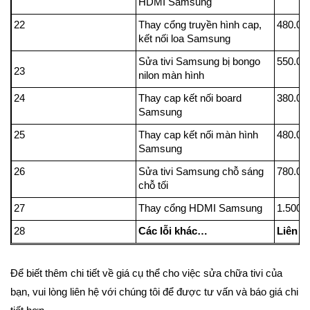
HDMI Samsung
22
Thay cổng truyền hình cap,
480.00
kết nối loa Samsung
Sửa tivi Samsung bị bongo
550.00
23
nilon màn hình
24
Thay cap kết nối board
380.00
Samsung
25
Thay cap kết nối màn hình
480.00
Samsung
26
Sửa tivi Samsung chỗ sáng
780.00
chỗ tối
27
Thay cổng HDMI Samsung
1.500.
28
Các lỗi khác…
Liên h
Để biết thêm chi tiết về giá cụ thể cho việc sửa chữa tivi của
bạn, vui lòng liên hệ với chúng tôi để được tư vấn và báo giá chi