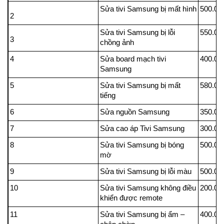
Sửa tivi Samsung bị mất hình
500.00
2
Sửa tivi Samsung bị lỗi
550.00
3
chồng ảnh
4
Sửa board mạch tivi
400.00
Samsung
5
Sửa tivi Samsung bị mất
580.00
tiếng
6
Sửa nguồn Samsung
350.00
7
Sửa cao áp Tivi Samsung
300.00
8
Sửa tivi Samsung bị bóng
500.00
mờ
9
Sửa tivi Samsung bị lỗi màu
500.00
10
Sửa tivi Samsung không điều
200.00
khiển được remote
11
Sửa tivi Samsung bị ẩm –
400.00