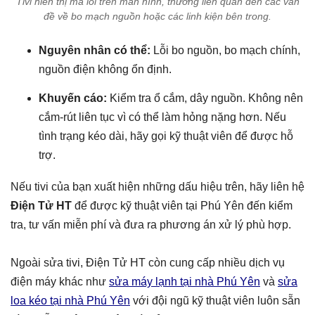
Tivi hiển thị mã lỗi trên màn hình, thường liên quan đến các vấn
đề về bo mạch nguồn hoặc các linh kiện bên trong.
Nguyên nhân có thể:
Lỗi bo nguồn, bo mạch chính,
nguồn điện không ổn định.
Khuyến cáo:
Kiểm tra ổ cắm, dây nguồn. Không nên
cắm-rút liên tục vì có thể làm hỏng nặng hơn. Nếu
tình trạng kéo dài, hãy gọi kỹ thuật viên để được hỗ
trợ.
Nếu tivi của bạn xuất hiện những dấu hiệu trên, hãy liên hệ
Điện Tử HT
để được kỹ thuật viên tại Phú Yên đến kiểm
tra, tư vấn miễn phí và đưa ra phương án xử lý phù hợp.
Ngoài sửa tivi, Điện Tử HT còn cung cấp nhiều dịch vụ
điện máy khác như
sửa máy lạnh tại nhà Phú Yên
và
sửa
loa kéo tại nhà Phú Yên
với đội ngũ kỹ thuật viên luôn sẵn