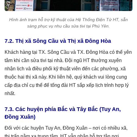
Hình ảnh trạm hỗ trợ kỹ thuật của Hệ Thống Điện Tử HT, sẵn
sàng phục vụ nhu cầu sửa tivi tại Phú Yên.
7.2. Thị xã Sông Cầu và Thị xã Đông Hòa
Khách hàng tại TX. Sông Cầu và TX. Đông Hòa có thể yên
tâm khi cần sửa tivi tại nhà. Đội ngũ HT thường xuyên
nhận lịch và điều phối kỹ thuật viên đến các phường, xã
thuộc hai thị xã này. Khi liên hệ, quý khách vui lòng cung
cấp địa chỉ cụ thể để tổng đài HT sắp xếp lịch trình hợp lý
nhất.
7.3. Các huyện phía Bắc và Tây Bắc (Tuy An,
Đồng Xuân)
Đối với các huyện Tuy An, Đồng Xuân – nơi có nhiều xã,
thị trấn nằm xa trung tâm, HT vẫn nhận hỗ trợ tận nơi.