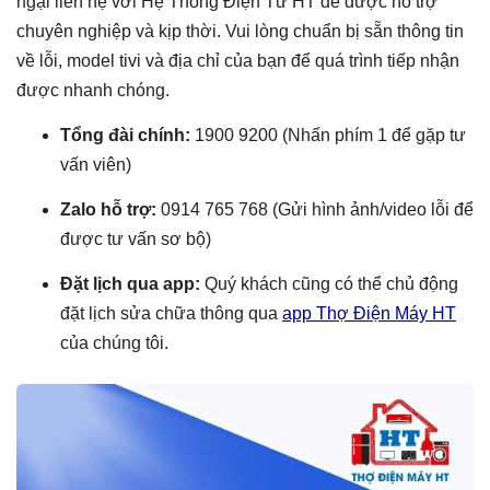
ngại liên hệ với Hệ Thống Điện Tử HT để được hỗ trợ
chuyên nghiệp và kịp thời. Vui lòng chuẩn bị sẵn thông tin
về lỗi, model tivi và địa chỉ của bạn để quá trình tiếp nhận
được nhanh chóng.
Tổng đài chính:
1900 9200 (Nhấn phím 1 để gặp tư
vấn viên)
Zalo hỗ trợ:
0914 765 768 (Gửi hình ảnh/video lỗi để
được tư vấn sơ bộ)
Đặt lịch qua app:
Quý khách cũng có thể chủ động
đặt lịch sửa chữa thông qua
app Thợ Điện Máy HT
của chúng tôi.