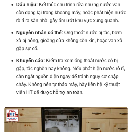
Dấu hiệu:
Kết thúc chu trình rửa nhưng nước vẫn
còn đọng lại trong khoang máy, hoặc phát hiện nước
rò rỉ ra sàn nhà, gây ẩm ướt khu vực xung quanh.
Nguyên nhân có thể:
Ống thoát nước bị tắc, bơm
xả bị hỏng, gioăng cửa không còn kín, hoặc van xả
gặp sự cố.
Khuyến cáo:
Kiểm tra xem ống thoát nước có bị
gập, tắc nghẽn hay không. Nếu phát hiện nước rò rỉ,
cần ngắt nguồn điện ngay để tránh nguy cơ chập
cháy. Không nên tự tháo máy, hãy liên hệ kỹ thuật
viên HT để được hỗ trợ an toàn.