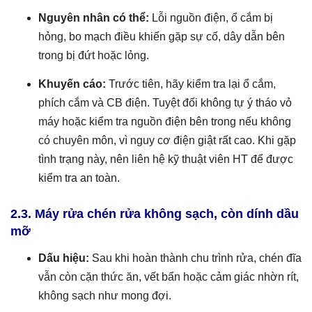
Nguyên nhân có thể:
Lỗi nguồn điện, ổ cắm bị
hỏng, bo mạch điều khiển gặp sự cố, dây dẫn bên
trong bị đứt hoặc lỏng.
Khuyến cáo:
Trước tiên, hãy kiểm tra lại ổ cắm,
phích cắm và CB điện. Tuyệt đối không tự ý tháo vỏ
máy hoặc kiểm tra nguồn điện bên trong nếu không
có chuyên môn, vì nguy cơ điện giật rất cao. Khi gặp
tình trạng này, nên liên hệ kỹ thuật viên HT để được
kiểm tra an toàn.
2.3. Máy rửa chén rửa không sạch, còn dính dầu
mỡ
Dấu hiệu:
Sau khi hoàn thành chu trình rửa, chén đĩa
vẫn còn cặn thức ăn, vết bẩn hoặc cảm giác nhờn rít,
không sạch như mong đợi.