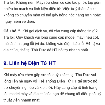
Trả lời: Không nên. Máy rửa chén có cấu tạo phức tạp gồm
nhiều bo mạch và linh kiện điện tử. Việc tự ý tháo lắp khi
không có chuyên môn có thể gây hỏng hóc nặng hơn hoặc
nguy hiểm về điện.
Câu hỏi 5:
Khi gọi dịch vụ, tôi cần cung cấp thông tin gì?
Trả lời: Quý khách vui lòng cung cấp model máy (nếu có),
mô tả tình trạng lỗi (ví dụ: không vào điện, báo lỗi E4…) và
địa chỉ cụ thể tại Thủ Đức để HT hỗ trợ nhanh nhất.
9. Liên hệ Điện Tử HT
Khi máy rửa chén gặp sự cố, quý khách tại Thủ Đức vui
lòng liên hệ ngay với Hệ Thống Điện Tử HT để được hỗ
trợ chuyên nghiệp và kịp thời. Hãy cung cấp rõ tình trạng
lỗi, model máy và địa chỉ của bạn để chúng tôi điều phối kỹ
thuật viên nhanh nhất.