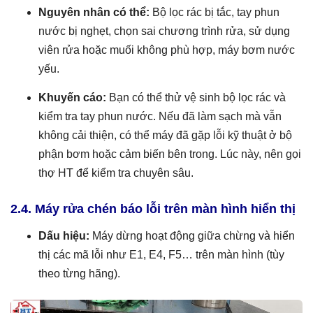
Nguyên nhân có thể:
Bộ lọc rác bị tắc, tay phun
nước bị nghẹt, chọn sai chương trình rửa, sử dụng
viên rửa hoặc muối không phù hợp, máy bơm nước
yếu.
Khuyến cáo:
Bạn có thể thử vệ sinh bộ lọc rác và
kiểm tra tay phun nước. Nếu đã làm sạch mà vẫn
không cải thiện, có thể máy đã gặp lỗi kỹ thuật ở bộ
phận bơm hoặc cảm biến bên trong. Lúc này, nên gọi
thợ HT để kiểm tra chuyên sâu.
2.4. Máy rửa chén báo lỗi trên màn hình hiển thị
Dấu hiệu:
Máy dừng hoạt động giữa chừng và hiển
thị các mã lỗi như E1, E4, F5… trên màn hình (tùy
theo từng hãng).