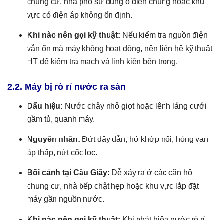
chung cư, nhà phố sử dụng ổ điện chung hoặc khu
vực có điện áp không ổn định.
Khi nào nên gọi kỹ thuật:
Nếu kiểm tra nguồn điện
vẫn ổn mà máy không hoạt động, nên liên hệ kỹ thuật
HT để kiểm tra mạch và linh kiện bên trong.
2.2. Máy bị rò rỉ nước ra sàn
Dấu hiệu:
Nước chảy nhỏ giọt hoặc lênh láng dưới
gầm tủ, quanh máy.
Nguyên nhân:
Đứt dây dẫn, hở khớp nối, hỏng van
áp thấp, nứt cốc lọc.
Bối cảnh tại Cầu Giấy:
Dễ xảy ra ở các căn hộ
chung cư, nhà bếp chật hẹp hoặc khu vực lắp đặt
máy gần nguồn nước.
Khi nào nên gọi kỹ thuật:
Khi phát hiện nước rò rỉ,