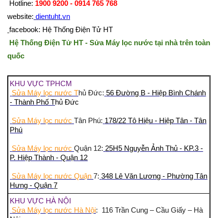
Hotline:
1900 9200 - 0914 765 768
website:
dientuht.vn
facebook: Hệ Thống Điện Tử HT
Hệ Thống Điện Tử HT - Sửa Máy lọc nước tại nhà trên toàn
quốc
KHU VỰC TPHCM
Sửa Máy lọc nước T
hủ Đức:
56 Đường B - Hiệp Bình Chánh
- Thành Phố T
hủ Đức
Sửa Máy lọc nước
Tân Phú:
178/22 Tô Hiệu - Hiệp Tân - Tân
Phú
Sửa Máy lọc nước
Quận 12:
25H5 Nguyễn Ảnh Thủ - KP.3 -
P. Hiệp Thành - Quận 12
Sửa Máy lọc nước Quận
7:
348 Lê Văn Lương - Phường Tân
Hưng - Quận
7
KHU VỰC HÀ NỘI
Sửa Máy lọc nước Hà Nội
: 116 Trần Cung – Cầu Giấy – Hà