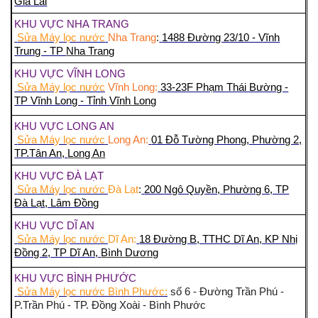
Gia Lai
KHU VỰC NHA TRANG
Sửa Máy lọc nước
Nha Trang
:
1488 Đường 23/10 - Vĩnh
Trung - TP
Nha Trang
KHU VỰC VĨNH LONG
Sửa Máy lọc nước
Vĩnh Long:
33-23F Phạm Thái Bường -
TP Vĩnh Long - Tỉnh
Vĩnh Long
KHU VỰC LONG AN
Sửa Máy lọc nước
Long An:
01 Đỗ Tường Phong, Phường 2,
TP.Tân An,
Long An
KHU VỰC ĐÀ LẠT
Sửa Máy lọc nước
Đà Lạt
:
200 Ngô Quyền, Phường 6, TP
Đà Lạt, Lâm Đồng
KHU VỰC DĨ AN
Sửa Máy lọc nước
Dĩ An:
18 Đường B, TTHC Dĩ An, KP Nhị
Đồng 2, TP Dĩ An,
Bình Dương
KHU VỰC BÌNH PHƯỚC
Sửa Máy lọc nước Bình Phước:
số 6 - Đường Trần Phú -
P.Trần Phú - TP. Đồng Xoài - Bình Phước