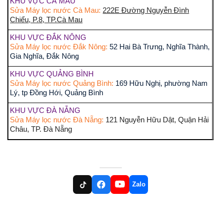
KHU VỰC CÀ MAU
Sửa Máy lọc nước Cà Mau:
222E Đường Nguyễn Đình
Chiểu, P.8, TP.Cà Mau
KHU VỰC ĐẮK NÔNG
Sửa Máy lọc nước Đắk Nông:
52 Hai Bà Trưng, Nghĩa Thành,
g
Gia Nghĩa, Đắk Nôn
KHU VỰC QUẢNG BÌNH
Sửa Máy lọc nước Quảng Bình:
169 Hữu Nghị, phường Nam
Lý, tp Đồng Hới, Quảng Bình
KHU VỰC ĐÀ NẴNG
Sửa Máy lọc nước Đà Nẵng:
121 Nguyễn Hữu Dật, Quận Hải
Châu, TP. Đà Nẵng
Zalo