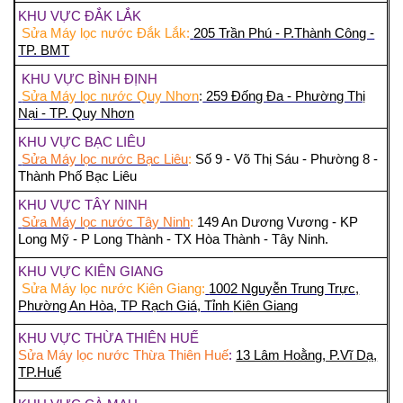
KHU VỰC ĐẮK LẮK
Sửa Máy lọc nước Đắk Lắk:
205 Trần Phú - P.Thành Công -
TP. BMT
KHU VỰC BÌNH ĐỊNH
Sửa Máy lọc nước Quy Nhơn
:
259 Đống Đa - Phường Thị
Nại - TP. Quy Nhơn
KHU VỰC BẠC LIÊU
Sửa Máy lọc nước Bạc Liêu
:
Số 9 - Võ Thị Sáu - Phường 8 -
Thành Phố Bạc Liêu
KHU VỰC TÂY NINH
Sửa Máy lọc nước Tây Ninh
:
149 An Dương Vương - KP
Long Mỹ - P Long Thành - TX Hòa Thành - Tây Ninh.
KHU VỰC KIÊN GIANG
Sửa Máy lọc nước Kiên Giang:
1002 Nguyễn Trung Trực,
Phường An Hòa, TP Rạch Giá, Tỉnh
Kiên Giang
KHU VỰC THỪA THIÊN HUẾ
Sửa Máy lọc nước Thừa Thiên Huế
:
13 Lâm Hoằng, P.Vĩ Dạ,
TP.Huế