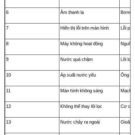
6
Âm thanh lạ
Bơm nư
7
Hiển thị lỗi trên màn hình
Lỗi ph
8
Máy không hoạt động
Nguồn 
9
Nước quá chậm
Lõi lọc 
10
Áp suất nước yếu
Ống dẫn
11
Màn hình không sáng
Mạch đ
12
Không thể thay lõi lọc
Cơ chế
13
Nước chảy ra ngoài
Gioăng