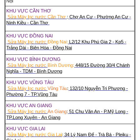
Nội
KHU VỰC CẦN THƠ
Sửa Máy lọc nước Cần Thơ
:
Chợ An Cư - Phường An Cư -
Ninh Kiều - Cần Thơ
KHU VỰC ĐỒNG NAI
Sửa Máy lọc nước
Đồng Nai:
L2/12 Khu Phú Gia 2 - Kp5 -
Trảng Dài - Biên Hòa -
Đồng Nai
KHU VỰC BÌNH DƯƠNG
Sửa Máy lọc nước
Bình Dương:
448/15 Đường 30/4 Chánh
Nghĩa - TDM -
Bình Dương
KHU VỰC VŨNG TÀU
Sửa Máy lọc nước
Vũng Tàu
:
132/10 Nguyễn Tri Phương -
Phường 7 - TP.
Vũng Tàu
KHU VỰC AN GIANG
Sửa Máy lọc nước
An Giang
:
51 Chu Văn An - P.Mỹ Long -
TP.Long Xuyên -
An Giang
KHU VỰC GIA LAI
Sửa Máy lọc nước Gia Lai
:
34 Lý Nam Đế - Trà Bá - Pleiku -