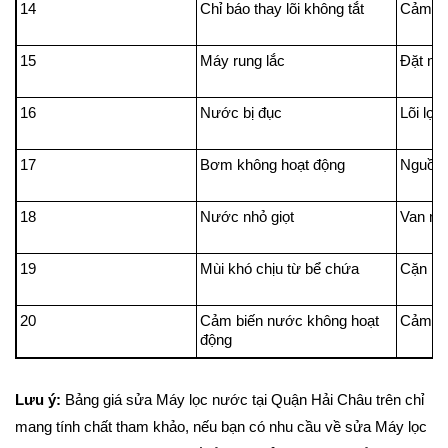
14
Chỉ báo thay lõi không tắt
Cảm bi
15
Máy rung lắc
Đặt má
16
Nước bị đục
Lõi lọc 
17
Bơm không hoạt động
Nguồn 
18
Nước nhỏ giọt
Van mộ
19
Mùi khó chịu từ bể chứa
Cặn bẩ
20
Cảm biến nước không hoạt
Cảm bi
động
Lưu ý:
Bảng giá sửa Máy lọc nước tại Quận Hải Châu trên chỉ
mang tính chất tham khảo, nếu bạn có nhu cầu về sửa Máy lọc