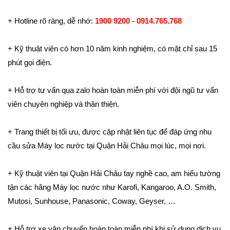
+ Hotline rõ ràng, dễ nhớ:
1900 9200 - 0914.765.768
+ Kỹ thuật viên có hơn 10 năm kinh nghiệm, có mặt chỉ sau 15
phút gọi điện.
+ Hỗ trợ tư vấn qua zalo hoàn toàn miễn phí với đội ngũ tư vấn
viên chuyên nghiệp và thân thiện.
+ Trang thiết bị tối ưu, được cập nhật liên tục để đáp ứng nhu
cầu sửa Máy lọc nước tại Quận Hải Châu mọi lúc, mọi nơi.
+ Kỹ thuật viên tại Quận Hải Châu tay nghề cao, am hiểu tường
tận các hãng Máy lọc nước như Karofi, Kangaroo, A.O. Smith,
Mutosi, Sunhouse, Panasonic, Coway, Geyser, …
+ Hỗ trợ xe vận chuyển hoàn toàn miễn phí khi sử dụng dịch vụ