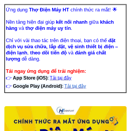
Ứng dụng
Thợ Điện Máy HT
chính thức ra mắt!
🌟
Nền tảng hiện đại giúp
kết nối nhanh
giữa
khách
hàng
và
thợ điện máy uy tín
.
Chỉ với vài thao tác trên điện thoại, bạn có thể
đặt
dịch vụ sửa chữa, lắp đặt, vệ sinh thiết bị điện –
điện lạnh
,
theo dõi tiến độ
và
đánh giá chất
lượng
dễ dàng.
Tải ngay ứng dụng để trải nghiệm:
👉
App Store (iOS)
:
Tải tại đây
👉
Google Play (Android)
:
Tải tại đây