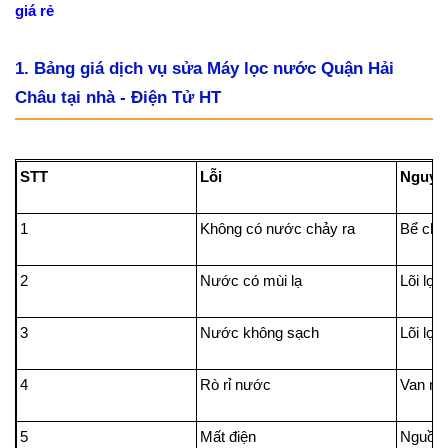
giá rẻ
1. Bảng giá dịch vụ sửa Máy lọc nước Quận Hải
Châu tại nhà - Điện Tử HT
STT
Lỗi
Nguyê
1
Không có nước chảy ra
Bể chứ
2
Nước có mùi lạ
Lõi lọc
3
Nước không sạch
Lõi lọc
4
Rò rỉ nước
Van nư
5
Mất điện
Nguồn 