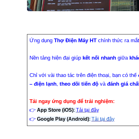
Ứng dụng
Thợ Điện Máy HT
chính thức ra mắ
Nền tảng hiện đại giúp
kết nối nhanh
giữa
khá
Chỉ với vài thao tác trên điện thoại, bạn có thể
– điện lạnh
,
theo dõi tiến độ
và
đánh giá chấ
Tải ngay ứng dụng để trải nghiệm:
👉
App Store (iOS)
:
Tải tại đây
👉
Google Play (Android)
:
Tải tại đây