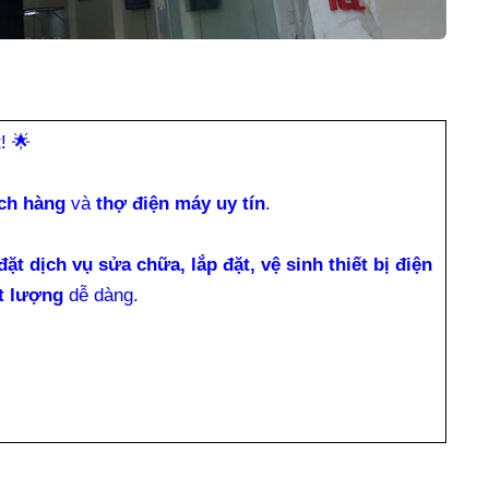
t!
🌟
ch hàng
và
thợ điện máy uy tín
.
đặt dịch vụ sửa chữa, lắp đặt, vệ sinh thiết bị điện
t lượng
dễ dàng.