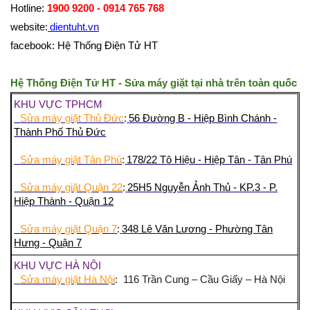
Hotline:
1900 9200 - 0914 765 768
website:
dientuht.vn
facebook: Hệ Thống Điện Tử HT
Hệ Thống Điện Tử HT - Sửa máy giặt tại nhà trên toàn quốc
KHU VỰC TPHCM
Sửa máy giặt Thủ Đức
:
56 Đường B - Hiệp Bình Chánh -
Thành Phố Thủ Đức
Sửa máy giặt Tân Phú
:
178/22 Tô Hiệu - Hiệp Tân - Tân Phú
Sửa máy giặt Quận 22
:
25H5 Nguyễn Ảnh Thủ - KP.3 - P.
Hiệp Thành - Quận 12
Sửa máy giặt Quận 7
:
348 Lê Văn Lương - Phường Tân
Hưng - Quận 7
KHU VỰC HÀ NỘI
Sửa máy giặt Hà Nội
: 116 Trần Cung – Cầu Giấy – Hà Nội