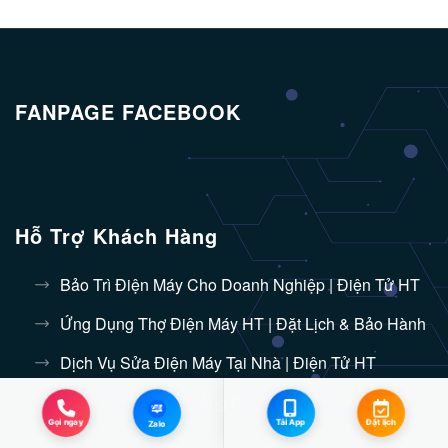
FANPAGE FACEBOOK
Hỗ Trợ Khách Hàng
Bảo Trì Điện Máy Cho Doanh Nghiệp | Điện Tử HT
Ứng Dụng Thợ Điện Máy HT | Đặt Lịch & Bảo Hành
Dịch Vụ Sửa Điện Máy Tại Nhà | Điện Tử HT
Điện Tử HT - Hệ Thống Chi Nhánh Phủ Sóng Toàn
Zalo
Quốc
Đặt lịch
Tải App
Gọi ngay
Zalo