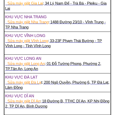
Sửa máy giặt Gia Lai
:
34 Lý Nam Đế - Trà Bá - Pleiku - Gia
Lai
KHU VỰC NHA TRANG
Sửa máy giặt Nha Trang
:
1488 Đường 23/10 - Vĩnh Trung -
TP Nha Trang
KHU VỰC VĨNH LONG
Sửa máy giặt Vĩnh Long
:
33-23F Phạm Thái Bường - TP
Vĩnh Long - Tỉnh Vĩnh Long
KHU VỰC LONG AN
Sửa máy giặt Long An
:
01 Đỗ Tường Phong, Phường 2,
TP.Tân An, Long An
KHU VỰC ĐÀ LẠT
Sửa máy giặt Đà Lạ
t:
200 Ngô Quyền, Phường 6, TP Đà Lạt,
Lâm Đồng
KHU VỰC DĨ AN
Sửa máy giặt Dĩ An
:
18 Đường B, TTHC Dĩ An, KP Nhị Đồng
2, TP Dĩ An, Bình Dương