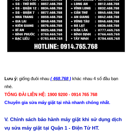
Lưu ý:
giống đuôi nhau
( 468.768 )
khác nhau 4 số đầu bạn
nhé.
TỔNG ĐÀI LIÊN HỆ: 1900 9200 - 0914 765 768
Chuyên gia sửa máy giặt tại nhà nhanh chóng nhất.
V. Chính sách bảo hành máy giặt khi sử dụng dịch
vụ sửa máy giặt tại Quận 1 - Điện Tử HT.