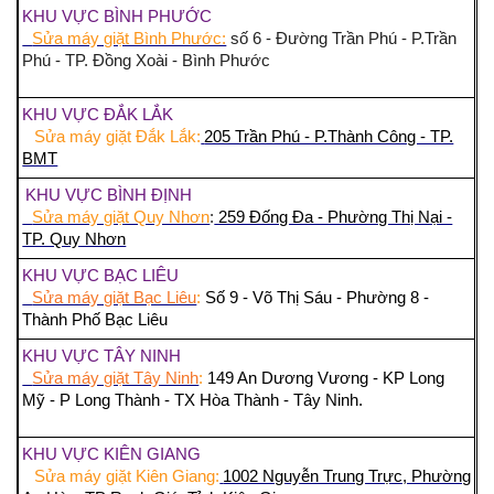
KHU VỰC BÌNH PHƯỚC
Sửa máy giặt Bình Phước:
số 6 - Đường Trần Phú - P.Trần
Phú - TP. Đồng Xoài - Bình Phước
KHU VỰC ĐẮK LẮK
Sửa máy giặt Đắk Lắk:
205 Trần Phú - P.Thành Công - TP.
BMT
KHU VỰC BÌNH ĐỊNH
Sửa máy giặt Quy Nhơn
:
259 Đống Đa - Phường Thị Nại -
TP. Quy Nhơn
KHU VỰC BẠC LIÊU
Sửa máy giặt Bạc Liêu
:
Số 9 - Võ Thị Sáu - Phường 8 -
Thành Phố Bạc Liêu
KHU VỰC TÂY NINH
Sửa máy giặt Tây Ninh
:
149 An Dương Vương - KP Long
Mỹ - P Long Thành - TX Hòa Thành - Tây Ninh.
KHU VỰC KIÊN GIANG
Sửa máy giặt Kiên Giang:
1002 Nguyễn Trung Trực, Phường