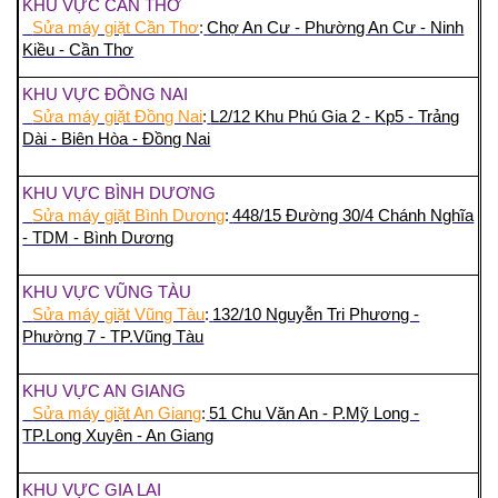
KHU VỰC CẦN THƠ
Sửa máy giặt Cần Thơ
:
Chợ An Cư - Phường An Cư - Ninh
Kiều - Cần Thơ
KHU VỰC ĐỒNG NAI
Sửa máy giặt Đồng Nai
:
L2/12 Khu Phú Gia 2 - Kp5 - Trảng
Dài - Biên Hòa - Đồng Nai
KHU VỰC BÌNH DƯƠNG
Sửa máy giặt Bình Dương
:
448/15 Đường 30/4 Chánh Nghĩa
- TDM - Bình Dương
KHU VỰC VŨNG TÀU
Sửa máy giặt Vũng Tàu
:
132/10 Nguyễn Tri Phương -
Phường 7 - TP.Vũng Tàu
KHU VỰC AN GIANG
Sửa máy giặt An Giang
:
51 Chu Văn An - P.Mỹ Long -
TP.Long Xuyên - An Giang
KHU VỰC GIA LAI