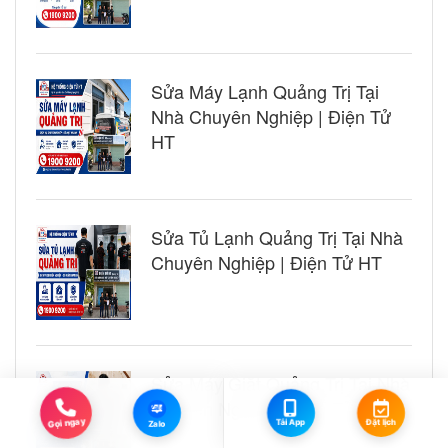
Sửa Máy Lạnh Quảng Trị Tại
Nhà Chuyên Nghiệp | Điện Tử
HT
Sửa Tủ Lạnh Quảng Trị Tại Nhà
Chuyên Nghiệp | Điện Tử HT
Sửa Máy Giặt Quảng Trị Tại Nhà
Chuyên Nghiệp | Điện Tử HT
Zalo
Đặt lịch
Gọi ngay
Tải App
Zalo