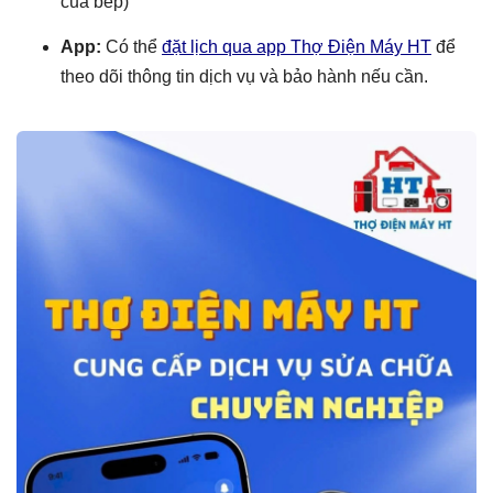
của bếp)
App:
Có thể
đặt lịch qua app Thợ Điện Máy HT
để
theo dõi thông tin dịch vụ và bảo hành nếu cần.