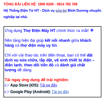
TỔNG ĐÀI LIÊN HỆ: 1900 9200 - 0914 765 768
Hệ Thống Điện Tử HT - Dịch vụ
sửa tivi
Bình Dương chuyên
nghiệp tại nhà.
Ứng dụng
Thợ Điện Máy HT
chính thức ra mắt!
🌟
Nền tảng hiện đại giúp
kết nối nhanh
giữa
khách
hàng
và
thợ điện máy uy tín
.
Chỉ với vài thao tác trên điện thoại, bạn có thể
đặt
dịch vụ sửa chữa, lắp đặt, vệ sinh thiết bị điện –
điện lạnh
,
theo dõi tiến độ
và
đánh giá chất
lượng
dễ dàng.
Tải ngay ứng dụng để trải nghiệm:
👉
App Store (iOS)
:
Tải tại đây
👉
Google Play (Android)
:
Tải tại đây