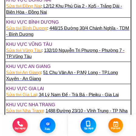
KHU VỰC ĐỒNG NAI
Sửa tivi Đồng Nai
:
L2/12 Khu Phú Gia 2 - Kp5 - Trảng Dài -
Biên Hòa - Đồng Nai
KHU VỰC BÌNH DƯƠNG
Sửa tivi Bình Dương
:
448/15 Đường 30/4 Chánh Nghĩa - TDM
- Bình Dương
KHU VỰC VŨNG TÀU
Sửa tivi Vũng Tàu
:
132/10 Nguyễn Tri Phương - Phường 7 -
TP.Vũng Tàu
KHU VỰC AN GIANG
Sửa tivi An Giang
:
51 Chu Văn An - P.Mỹ Long - TP.Long
Xuyên - An Giang
KHU VỰC GIA LAI
Sửa tivi Gia Lai
:
34 Lý Nam Đế - Trà Bá - Pleiku - Gia Lai
KHU VỰC NHA TRANG
Sửa tivi Nha Trang
:
1488 Đường 23/10 - Vĩnh Trung - TP Nha
Trang
Zalo
KHU VỰC VĨNH LONG
Đặt lịch
Gọi ngay
Tải App
Zalo
Sửa tivi Vĩnh Long
:
33-23F Phạm Thái Bường - TP Vĩnh Long