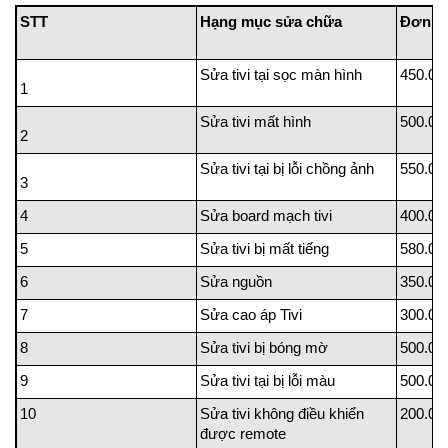
STT
Hạng mục sửa chữa
Đ
Sửa tivi tại sọc màn hình
450.00
1
Sửa tivi mất hình
500.00
2
Sửa tivi tại bị lỗi chồng ảnh
550.00
3
4
Sửa board mạch tivi
400.00
5
Sửa tivi bị mất tiếng
580.00
6
Sửa nguồn
350.00
7
Sửa cao áp Tivi
300.00
8
Sửa tivi bị bóng mờ
500.00
9
Sửa tivi tại bị lỗi màu
500.00
10
Sửa tivi không điều khiển
200.00
được remote