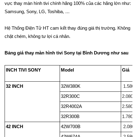
vực thay màn hình tivi chính hãng 100% của các hãng lớn như:
Samsung, Sony, LG, Toshiba, …
Hệ Thống Điện Tử HT cam kết thay đúng giá thị trường. Không
chặt chém, không tư lợi cá nhân.
Bảng giá thay màn hình tivi Sony tại Bình Dương như sau
INCH TIVI SONY
Model
32 INCH
32W380K
1.580.
32R300C
2.080.
32R4002A
2.580.
32R300B
1.780.
42 INCH
42W700B
2.080.
42W674A
2.580.