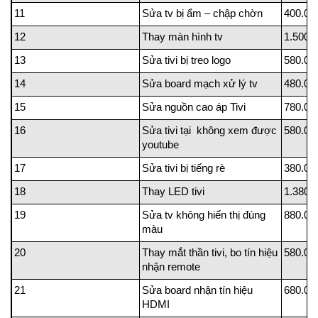
11
Sửa tv bị ẩm – chập chờn
400.00
12
Thay màn hình tv
1.500.
13
Sửa tivi bị treo logo
580.00
14
Sửa board mạch xử lý tv
480.00
15
Sửa nguồn cao áp Tivi
780.00
16
Sửa tivi tại không xem được
580.00
youtube
17
Sửa tivi bị tiếng rè
380.00
18
Thay LED tivi
1.380.
19
Sửa tv không hiển thị đúng
880.00
màu
20
Thay mắt thần tivi, bo tín hiệu
580.00
nhận remote
21
Sửa board nhận tín hiệu
680.00
HDMI