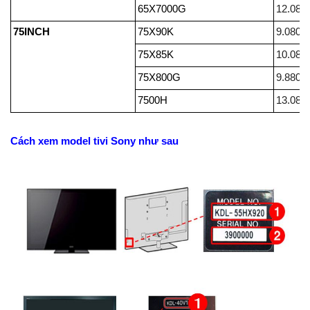
65X7000G
12.080
75INCH
75X90K
9.080.
75X85K
10.080
75X800G
9.880.
7500H
13.080
Cách xem model tivi Sony như sau