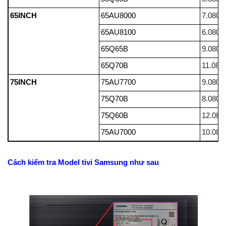
65INCH
65AU8000
7.080.
65AU8100
6.080.
65Q65B
9.080.
65Q70B
11.080
75INCH
75AU7700
9.080.
75Q70B
8.080.
75Q60B
12.080
75AU7000
10.080
Cách kiểm tra Model tivi Samsung như sau