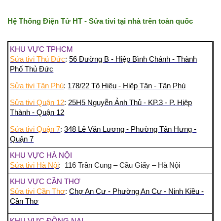
Hệ Thống Điện Tử HT - Sửa tivi tại nhà trên toàn quốc
KHU VỰC TPHCM
Sửa tivi Thủ Đức
:
56 Đường B - Hiệp Bình Chánh - Thành
Phố Thủ Đức
Sửa tivi Tân Phú
:
178/22 Tô Hiệu - Hiệp Tân - Tân Phú
Sửa tivi Quận 12
:
25H5 Nguyễn Ảnh Thủ - KP.3 - P. Hiệp
Thành - Quận 12
Sửa tivi Quận 7
:
348 Lê Văn Lương - Phường Tân Hưng -
Quận 7
KHU VỰC HÀ NỘI
Sửa tivi Hà Nội
: 116 Trần Cung – Cầu Giấy – Hà Nội
KHU VỰC CẦN THƠ
Sửa tivi Cần Thơ
:
Chợ An Cư - Phường An Cư - Ninh Kiều -
Cần Thơ