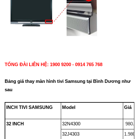
TỔNG ĐÀI LIÊN HỆ: 1900 9200 - 0914 765 768
Bảng giá thay màn hình tivi Samsung tại Bình Dương như
sau
INCH TIVI SAMSUNG
Model
32 INCH
32N4300
980.0
32J4303
1.980.