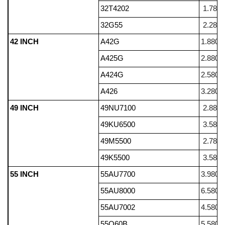
32T4202
1.780.
32G55
2.280.
42 INCH
A42G
1.880.
A425G
2.880.
A424G
2.580.
A426
3.280.
49 INCH
49NU7100
2.880.
49KU6500
3.580.
49M5500
2.780.
49K5500
3.580.
55 INCH
55AU7700
3.980.
55AU8000
6.580.
55AU7002
4.580.
55Q60B
5.580.