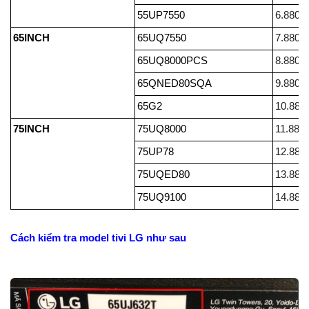
55UP7550
6.880.
65INCH
65UQ7550
7.880.
65UQ8000PCS
8.880.
65QNED80SQA
9.880.
65G2
10.880
75INCH
75UQ8000
11.880
75UP78
12.880
75UQED80
13.880
75UQ9100
14.880
Cách kiểm tra model tivi LG như sau