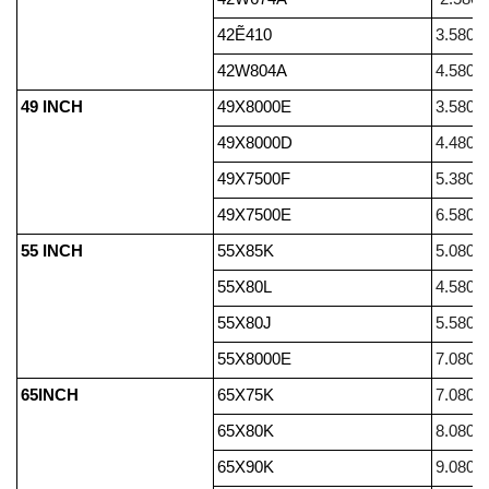
42Ẽ410
3.580.
42W804A
4.580.
49 INCH
49X8000E
3.580.
49X8000D
4.480.
49X7500F
5.380.
49X7500E
6.580.
55 INCH
55X85K
5.080.
55X80L
4.580.
55X80J
5.580.
55X8000E
7.080.
65INCH
65X75K
7.080.
65X80K
8.080.
65X90K
9.080.