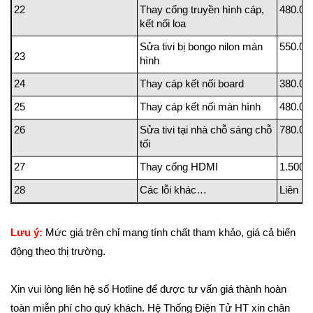
22
Thay cổng truyền hình cáp,
480.00
kết nối loa
Sửa tivi bị bongo nilon màn
550.00
23
hình
24
Thay cáp kết nối board
380.00
25
Thay cáp kết nối màn hình
480.00
26
Sửa tivi tại nhà chỗ sáng chỗ
780.00
tối
27
Thay cổng HDMI
1.500.
28
Các lỗi khác…
Liên h
Lưu ý:
Mức giá trên chỉ mang tính chất tham khảo, giá cả biến
động theo thị trường.
Xin vui lòng liên hệ số Hotline để được tư vấn giá thành hoàn
toàn miễn phí cho quý khách. Hệ Thống Điện Tử HT xin chân