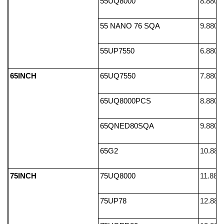
55UQ8000
8.880.
55 NANO 76 SQA
9.880.
55UP7550
6.880.
65INCH
65UQ7550
7.880.
65UQ8000PCS
8.880.
65QNED80SQA
9.880.
65G2
10.880
75INCH
75UQ8000
11.880
75UP78
12.880