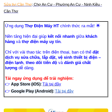
Sửa tivi Cần Thơ
:
Chợ An Cư - Phường An Cư - Ninh Kiều -
Cần Thơ
Ứng dụng
Thợ Điện Máy HT
chính thức ra mắt!
🌟
Nền tảng hiện đại giúp
kết nối nhanh
giữa
khách
hàng
và
thợ điện máy uy tín
.
Chỉ với vài thao tác trên điện thoại, bạn có thể
đặt
dịch vụ sửa chữa, lắp đặt, vệ sinh thiết bị điện –
điện lạnh
,
theo dõi tiến độ
và
đánh giá chất
lượng
dễ dàng.
Tải ngay ứng dụng để trải nghiệm:
👉
App Store (iOS)
:
Tải tại đây
👉
Google Play (Android)
:
Tải tại đây