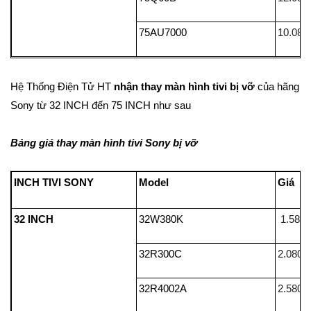
75AU7000
10.080
Hệ Thống Điện Tử HT
nhận thay màn hình tivi bị vỡ
của hãng
Sony từ 32 INCH đến 75 INCH như sau
Bảng giá thay màn hình tivi Sony bị vỡ
INCH TIVI SONY
Model
32 INCH
32W380K
1.580
32R300C
2.080.
32R4002A
2.580.