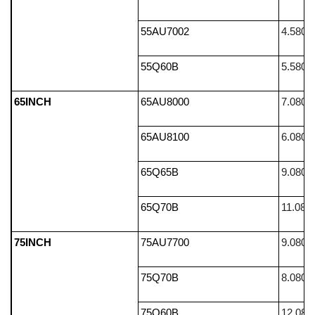
55AU7002
4.580.
55Q60B
5.580.
65INCH
65AU8000
7.080.
65AU8100
6.080.
65Q65B
9.080.
65Q70B
11.080
75INCH
75AU7700
9.080.
75Q70B
8.080.
75Q60B
12.080