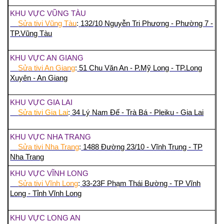
KHU VỰC VŨNG TÀU
Sửa tivi Vũng Tàu
:
132/10 Nguyễn Tri Phương - Phường 7 -
TP.Vũng Tàu
KHU VỰC AN GIANG
Sửa tivi An Giang
:
51 Chu Văn An - P.Mỹ Long - TP.Long
Xuyên - An Giang
KHU VỰC GIA LAI
Sửa tivi Gia Lai
:
34 Lý Nam Đế - Trà Bá - Pleiku - Gia Lai
KHU VỰC NHA TRANG
Sửa tivi Nha Trang
:
1488 Đường 23/10 - Vĩnh Trung - TP
Nha Trang
KHU VỰC VĨNH LONG
Sửa tivi Vĩnh Long
:
33-23F Phạm Thái Bường - TP Vĩnh
Long - Tỉnh Vĩnh Long
KHU VỰC LONG AN