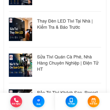
Thay Đèn LED Tivi Tại Nhà |
Kiểm Tra & Báo Trước
Sửa Tivi Quán Cà Phê, Nhà
Hàng Chuyên Nghiệp | Điện Tử
HT
Bảo Trì Tivi Khách Sạn, Resort
Kiểm Tra Miễn Phí | Điện Tử HT
Zalo
Đặt lịch
Tải App
Gọi ngay
Zalo