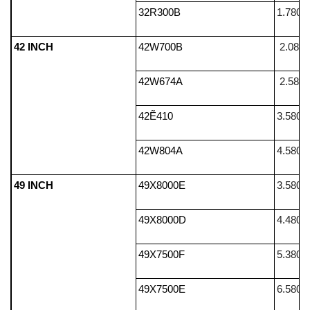
32R300B
1.780.
42 INCH
42W700B
2.080.
42W674A
2.580.
42Ẽ410
3.580.
42W804A
4.580.
49 INCH
49X8000E
3.580.
49X8000D
4.480.
49X7500F
5.380.
49X7500E
6.580.