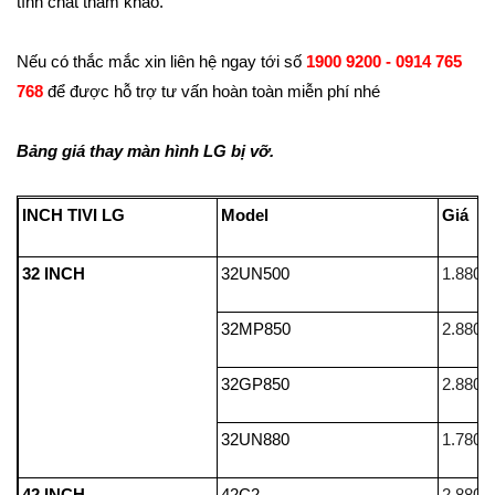
tính chất tham khảo.
Nếu có thắc mắc xin liên hệ ngay tới số
1900 9200 - 0914 765
768
để được hỗ trợ tư vấn hoàn toàn miễn phí nhé
Bảng giá thay màn hình LG bị vỡ.
INCH TIVI LG
Model
32 INCH
32UN500
1.880.
32MP850
2.880.
32GP850
2.880.
32UN880
1.780.
42 INCH
42C2
2.880.