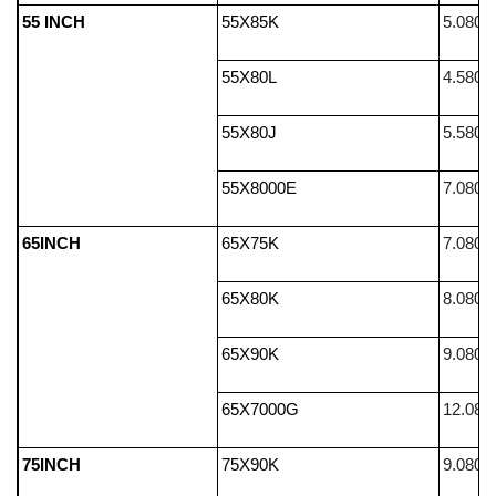
55 INCH
55X85K
5.080.
55X80L
4.580.
55X80J
5.580.
55X8000E
7.080.
65INCH
65X75K
7.080.
65X80K
8.080.
65X90K
9.080.
65X7000G
12.080
75INCH
75X90K
9.080.