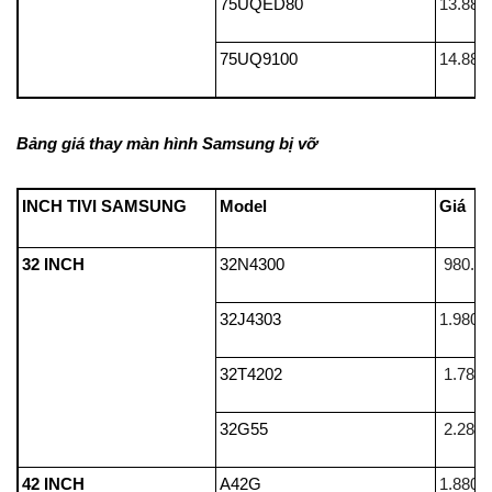
75UQED80
13.880
75UQ9100
14.880
Bảng giá thay màn hình Samsung bị vỡ
INCH TIVI SAMSUNG
Model
32 INCH
32N4300
980.0
32J4303
1.980.
32T4202
1.780.
32G55
2.280.
42 INCH
A42G
1.880.