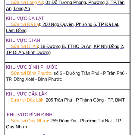
Sửa tivi Long An
:
01 Đỗ Tường Phong, Phường 2, TP.Tân
An, Long An
KHU VỰC ĐÀ LẠT
Sửa tivi Đà Lạ
t:
200 Ngô Quyền, Phường 6, TP Đà Lạt,
Lâm Đồng
KHU VỰC DĨ AN
Sửa tivi Dĩ An
:
18 Đường B, TTHC Dĩ An, KP Nhị Đồng 2,
TP Dĩ An, Bình Dương
KHU VỰC BÌNH PHƯỚC
Sửa tivi Bình Phước:
số 6 - Đường Trần Phú - P.Trần Phú -
TP. Đồng Xoài - Bình Phước
KHU VỰC ĐẮK LẮK
Sửa tivi Đắk Lắk:
205 Trần Phú - P.Thành Công - TP. BMT
KHU VỰC BÌNH ĐỊNH
Sửa tivi Quy Nhơn
:
259 Đống Đa - Phường Thị Nại - TP.
Quy Nhơn