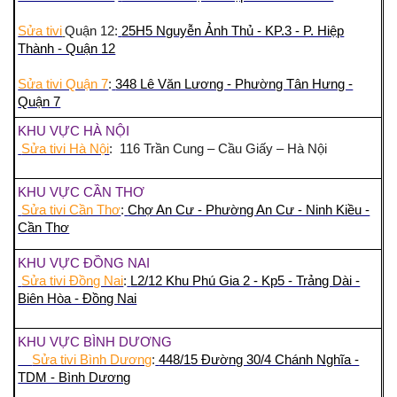
Sửa tivi
Quận 12:
25H5 Nguyễn Ảnh Thủ - KP.3 - P. Hiệp
Thành - Quận 12
Sửa tivi Quận 7
:
348 Lê Văn Lương - Phường Tân Hưng -
Quận 7
KHU VỰC HÀ NỘI
Sửa tivi Hà Nội
: 116 Trần Cung – Cầu Giấy – Hà Nội
KHU VỰC CẦN THƠ
Sửa tivi Cần Thơ
:
Chợ An Cư - Phường An Cư - Ninh Kiều -
Cần Thơ
KHU VỰC ĐỒNG NAI
Sửa tivi Đồng Nai
:
L2/12 Khu Phú Gia 2 - Kp5 - Trảng Dài -
Biên Hòa - Đồng Nai
KHU VỰC BÌNH DƯƠNG
Sửa tivi Bình Dương
:
448/15 Đường 30/4 Chánh Nghĩa -
TDM - Bình Dương