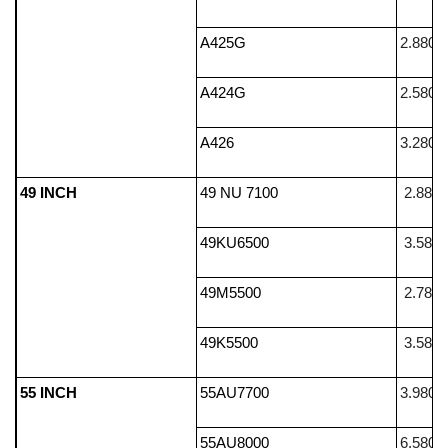
A425G
2.880.
A424G
2.580.
A426
3.280.
49 INCH
49 NU 7100
2.880.
49KU6500
3.580.
49M5500
2.780.
49K5500
3.580.
55 INCH
55AU7700
3.980.
55AU8000
6.580.