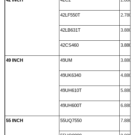
42LF550T
2.780.
42LB631T
3.880.
42CS460
3.880.
49 INCH
49UM
3.880.
49UK6340
4.880.
49UH610T
5.880.
49UH600T
6.880.
55 INCH
55UQ7550
7.880.