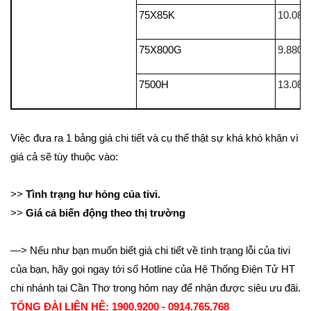
75X85K
10.080
75X800G
9.880.
7500H
13.080
Việc đưa ra 1 bảng giá chi tiết và cụ thể thật sự khá khó khăn vì
giá cả sẽ tùy thuộc vào:
>>
Tình trạng hư hỏng của tivi.
>>
Giá cả biến động theo thị trường
—> Nếu như bạn muốn biết giá chi tiết về tình trạng lỗi của tivi
của bạn, hãy gọi ngay tới số Hotline của Hệ Thống Điện Tử HT
chi nhánh tại Cần Thơ trong hôm nay để nhận được siêu ưu đãi.
TỔNG ĐÀI LIÊN HỆ: 1900.9200 - 0914.765.768